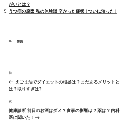
がいとは ?
うつ病の原因 私の体験談 辛かった症状 ! ついに治った !
カ
健康
テ
ゴ
リ
ー
投
過
前
稿
去
えごま油でダイエットの根拠は ? まだあるメリットと
ナ
の
は？取りすぎは?
ビ
投
稿
ゲ
次
次
の
ー
健康診断 前日のお酒はダメ ? 食事の影響は ? 薬は ? 内科
投
医に聞いた !
シ
稿
ョ