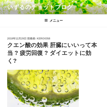
コ
いずるのチョットブログ
ン
テ
ン
メニュー
ツ
へ
ス
投
2018年12月29日
投稿者:
KERO0358
キ
稿
クエン酸の効果 肝臓にいいって本
日:
ッ
当 ? 疲労回復 ? ダイエットに効
プ
く?