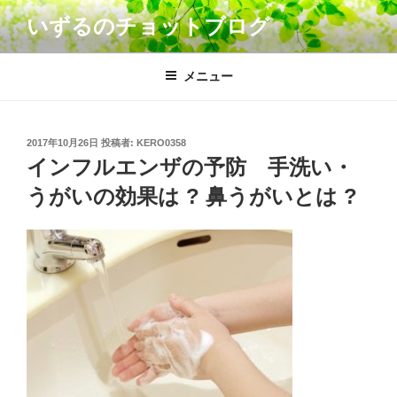
コ
いずるのチョットブログ
ン
テ
ン
メニュー
ツ
へ
ス
投
2017年10月26日
投稿者:
KERO0358
キ
稿
インフルエンザの予防 手洗い・
日:
ッ
うがいの効果は ? 鼻うがいとは ?
プ