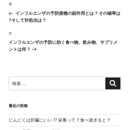
投
過
前
稿
去
インフルエンザの予防接種の副作用とは ? その確率は
ナ
の
?そして対処法は ?
ビ
投
稿
ゲ
次
次
の
ー
インフルエンザの予防に効く食べ物、飲み物、サプリメ
投
ントは何 ?
シ
稿
ョ
ン
検
検
索
索:
最近の投稿
にんにくは肝臓にいい !? 栄養って ? 食べ過ぎると ?