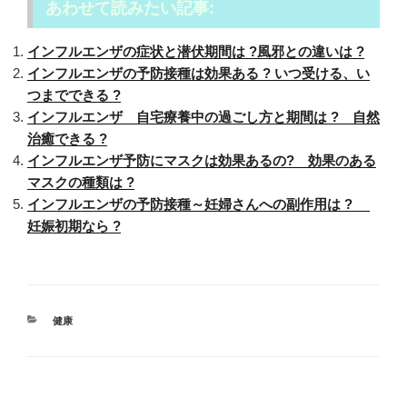
あわせて読みたい記事:
インフルエンザの症状と潜伏期間は ?風邪との違いは ?
インフルエンザの予防接種は効果ある ? いつ受ける、い
つまでできる ?
インフルエンザ 自宅療養中の過ごし方と期間は ? 自然
治癒できる ?
インフルエンザ予防にマスクは効果あるの? 効果のある
マスクの種類は ?
インフルエンザの予防接種～妊婦さんへの副作用は ?
妊娠初期なら ?
カ
健康
テ
ゴ
リ
ー