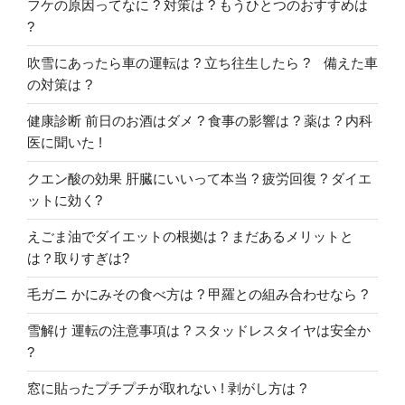
フケの原因ってなに ? 対策は ? もうひとつのおすすめは
?
吹雪にあったら車の運転は ? 立ち往生したら ? 備えた車
の対策は ?
健康診断 前日のお酒はダメ ? 食事の影響は ? 薬は ? 内科
医に聞いた !
クエン酸の効果 肝臓にいいって本当 ? 疲労回復 ? ダイエ
ットに効く?
えごま油でダイエットの根拠は ? まだあるメリットと
は？取りすぎは?
毛ガニ かにみその食べ方は ? 甲羅との組み合わせなら ?
雪解け 運転の注意事項は ? スタッドレスタイヤは安全か
?
窓に貼ったプチプチが取れない ! 剥がし方は ?