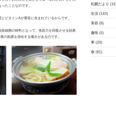
札幌だより
(16
なったことなのです。
生活
(143)
質とビタミンAが豊富に含まれているからです。
美容
(8)
免疫細胞の材料となって、免疫力を回復させる効果
趣味
(5)
や鼻の粘膜を強化する働きがあるのです。
車
(20)
食
(81)