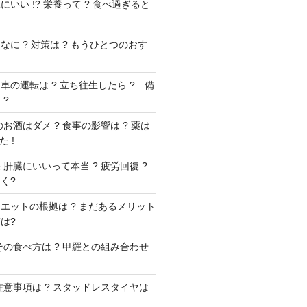
いい !? 栄養って ? 食べ過ぎると
に ? 対策は ? もうひとつのおす
車の運転は ? 立ち往生したら ? 備
 ?
お酒はダメ ? 食事の影響は ? 薬は
 !
肝臓にいいって本当 ? 疲労回復 ?
く?
エットの根拠は ? まだあるメリット
は?
その食べ方は ? 甲羅との組み合わせ
注意事項は ? スタッドレスタイヤは