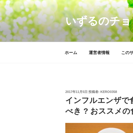
コ
ン
いずるのチョ
テ
ン
ツ
へ
ス
ホーム
運営者情報
この
キ
ッ
プ
投
2017年11月5日
投稿者:
KERO0358
稿
インフルエンザで食
日:
べき ? おススメの