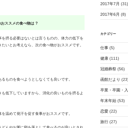
2017年7月
(31
2017年6月
(8)
おススメの食べ物は ?
カテゴリー
事を摂る必要はないとは言うものの
、体力の低下を
きたいとお考えなら、次の食べ物がおススメです。
仕事
(5)
健康
(111)
冠婚葬祭
(56)
函館だより
(23
あるものを食べようとしなくても良いです。
卒業・卒園・
きも低下していますから、消化の良いものを摂るよ
年末年始
(53)
恋愛
(22)
体を温めて発汗を促す食事がおススメです。
旅行
(27)
うどんやお粥に卵を落として食べるのが良いとされ