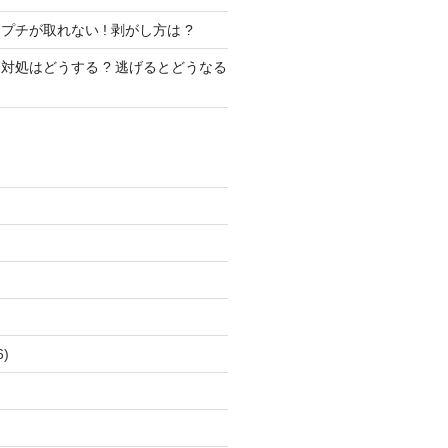
チが取れない ! 剥がし方は ?
対処はどうする ? 逃げるとどうなる
)
)
6)
)
)