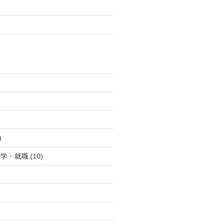
)
)
入学・就職
(10)