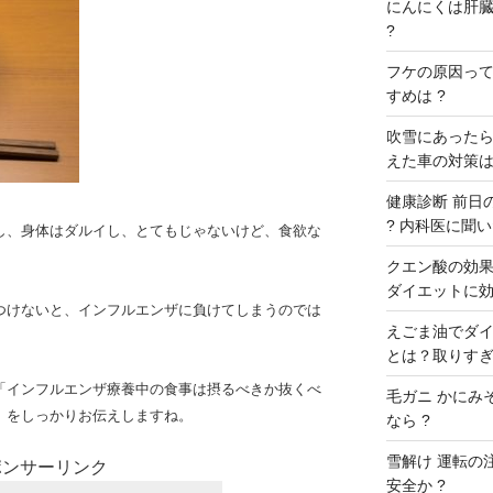
にんにくは肝臓に
?
フケの原因ってな
すめは ?
吹雪にあったら
えた車の対策は
健康診断 前日の
? 内科医に聞いた
し、身体はダルイし、とてもじゃないけど、食欲な
クエン酸の効果 
ダイエットに効
つけないと、インフルエンザに負けてしまうのでは
えごま油でダイ
とは？取りすぎ
「インフルエンザ療養中の食事は摂るべきか抜くべ
毛ガニ かにみ
」をしっかりお伝えしますね。
なら ?
雪解け 運転の
ポンサーリンク
安全か ?