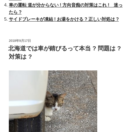
車の運転 道が分からない ! 方向音痴の対策はこれ ! 迷っ
ラ
たら ?
ー
サイドブレーキが凍結 ! お湯をかける ? 正しい対処は ?
?
窓
か
ら
投
2018年9月17日
稿
北海道では車が錆びるって本当 ? 問題は ?
顔
日:
を
対策は ?
出
す
?”
の