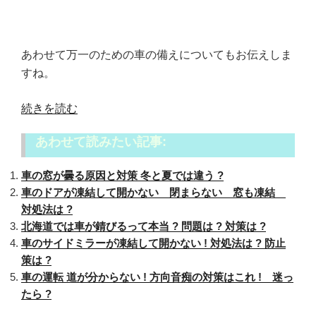
あわせて万一のための車の備えについてもお伝えしま
すね。
“吹
続きを読む
雪
あわせて読みたい記事:
に
あ
車の窓が曇る原因と対策 冬と夏では違う ?
っ
車のドアが凍結して開かない 閉まらない 窓も凍結
た
対処法は ?
ら
北海道では車が錆びるって本当 ? 問題は ? 対策は ?
車
車のサイドミラーが凍結して開かない ! 対処法は ? 防止
の
策は ?
運
車の運転 道が分からない ! 方向音痴の対策はこれ ! 迷っ
転
たら ?
は