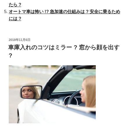
たら ?
は
オートマ車は怖い !? 急加速の仕組みは ? 安全に乗るため
ど
には ?
う
す
る
?
投
2018年11月6日
稿
車庫入れのコツはミラー ? 窓から顔を出す
逃
日:
げ
?
る
と
ど
う
な
る
?
点
数
は