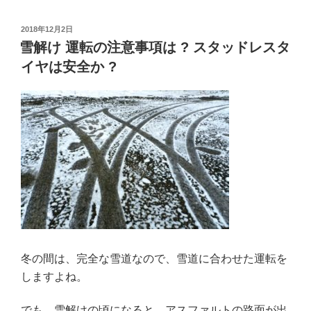
?
立
投
2018年12月2日
稿
雪解け 運転の注意事項は ? スタッドレスタ
ち
日:
イヤは安全か ?
往
生
し
た
ら
?
備
え
た
車
の
冬の間は、完全な雪道なので、雪道に合わせた運転を
対
しますよね。
策
は
でも、雪解けの頃になると、アスファルトの路面が出