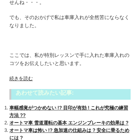
せんね・・・。
でも、そのおかげで私は車庫入れが全然苦にならなく
なりました。
ここでは、私が特別レッスンで手に入れた車庫入れの
コツをお伝えしたいと思います。
“車
続きを読む
庫
あわせて読みたい記事:
入
れ
車幅感覚がつかめない !? 目印が有効 ! これが究極の練習
の
方法 ??
コ
オートマ車 雪道運転の基本 エンジンブレーキの効果は ?
ツ
オートマ車は怖い !? 急加速の仕組みは ? 安全に乗るため
は
には ?
ミ