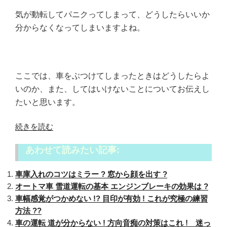
気が動転してパニクってしまって、どうしたらいいか
分からなくなってしまいますよね。
ここでは、車をぶつけてしまったときはどうしたらよ
いのか、また、してはいけないことについてお伝えし
たいと思います。
“車
続きを読む
を
あわせて読みたい記事:
ぶ
つ
車庫入れのコツはミラー ? 窓から顔を出す ?
け
オートマ車 雪道運転の基本 エンジンブレーキの効果は ?
た
車幅感覚がつかめない !? 目印が有効 ! これが究極の練習
ら
方法 ??
対
車の運転 道が分からない ! 方向音痴の対策はこれ ! 迷っ
処