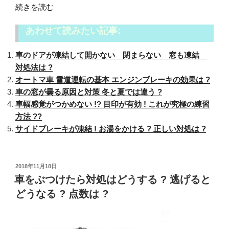
“雪
続きを読む
解
あわせて読みたい記事:
け
運
車のドアが凍結して開かない 閉まらない 窓も凍結
転
対処法は ?
の
オートマ車 雪道運転の基本 エンジンブレーキの効果は ?
注
車の窓が曇る原因と対策 冬と夏では違う ?
意
車幅感覚がつかめない !? 目印が有効 ! これが究極の練習
事
方法 ??
項
サイドブレーキが凍結 ! お湯をかける ? 正しい対処は ?
は
?
ス
タ
投
2018年11月18日
稿
車をぶつけたら対処はどうする ? 逃げると
ッ
日:
ド
どうなる ? 点数は ?
レ
ス
タ