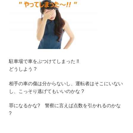
イ
ヤ
は
安
全
か
?”
の
駐車場で車をぶつけてしまった !!
どうしよう ?
相手の車の傷は分からないし、運転者はそこにいない
し、こっそり逃げてもいいのかな ?
罪になるかな? 警察に言えば点数を引かれるのかな
?