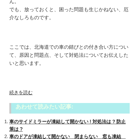
ん。
でも、放っておくと、困った問題も生じかねない、厄
介なしろものです。
ここでは、北海道での車の錆びとの付き合い方につい
て、原因と問題点、そして対処法についてお伝えした
いと思います。
“北
続きを読む
海
あわせて読みたい記事:
道
で
車のサイドミラーが凍結して開かない ! 対処法は ? 防止
は
策は ?
車
車のドアが凍結して開かない 閉まらない 窓も凍結
が