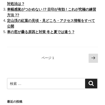
対処法は ?
錆
車幅感覚がつかめない !? 目印が有効 ! これが究極の練習
び
方法 ??
る
定山渓の紅葉の見頃・見どころ・アクセス情報をすべて
っ
公開
て
車の窓が曇る原因と対策 冬と夏では違う ?
本
当
?
問
題
投
次
ページ
1
は
の
稿
?
ペ
ナ
対
ー
ビ
策
ジ
検
検
ゲ
は
索
索:
?”
ー
の
シ
最近の投稿
ョ