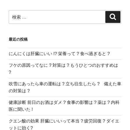
検
検
索
索:
最近の投稿
にんにくは肝臓にいい !? 栄養って ? 食べ過ぎると ?
フケの原因ってなに ? 対策は ? もうひとつのおすすめは
?
吹雪にあったら車の運転は ? 立ち往生したら ? 備えた車
の対策は ?
健康診断 前日のお酒はダメ ? 食事の影響は ? 薬は ? 内科
医に聞いた !
クエン酸の効果 肝臓にいいって本当 ? 疲労回復 ? ダイエ
ットに効く?