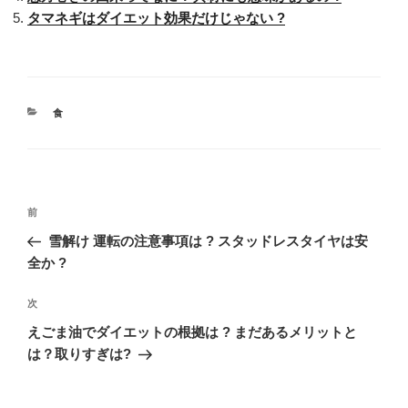
タマネギはダイエット効果だけじゃない ?
カ
食
テ
ゴ
リ
ー
投
過
前
稿
去
雪解け 運転の注意事項は ? スタッドレスタイヤは安
ナ
の
全か ?
ビ
投
稿
ゲ
次
次
の
ー
えごま油でダイエットの根拠は ? まだあるメリットと
投
は？取りすぎは?
シ
稿
ョ
ン