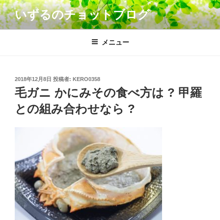
コ
いずるのチョットブログ
ン
テ
ン
メニュー
ツ
へ
ス
投
2018年12月8日
投稿者:
KERO0358
キ
稿
毛ガニ かにみその食べ方は ? 甲羅
日:
ッ
との組み合わせなら ?
プ