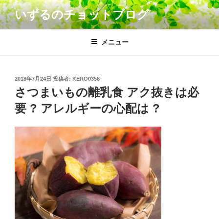
コ
いずるのチョットブログ
ン
テ
ン
メニュー
ツ
へ
ス
投
2018年7月24日
投稿者:
KERO0358
キ
稿
さつまいもの離乳食 アク抜きは必
日:
ッ
要 ? アレルギーの心配は ?
プ