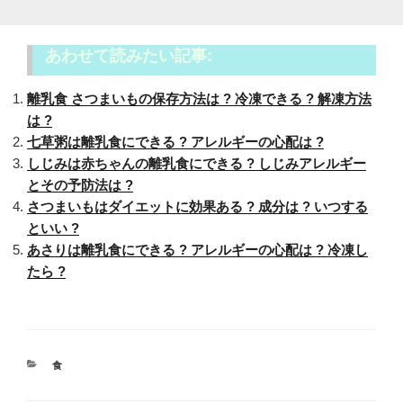
あわせて読みたい記事:
離乳食 さつまいもの保存方法は ? 冷凍できる ? 解凍方法
は ?
七草粥は離乳食にできる ? アレルギーの心配は ?
しじみは赤ちゃんの離乳食にできる ? しじみアレルギー
とその予防法は ?
さつまいもはダイエットに効果ある ? 成分は ? いつする
といい ?
あさりは離乳食にできる ? アレルギーの心配は ? 冷凍し
たら ?
カ
食
テ
ゴ