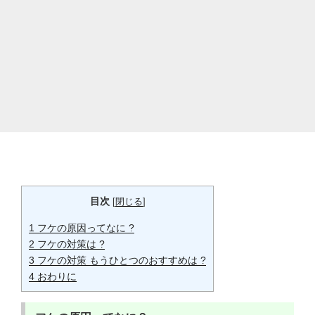
目次
[
閉じる
]
1
フケの原因ってなに ?
2
フケの対策は ?
3
フケの対策 もうひとつのおすすめは ?
4
おわりに