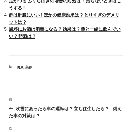
足がつる ふくらはぎの場合の対処は ? 治らないときはこ
うする !
酢は肝臓にいい ! ほかの健康効果は ? とりすぎのデメリ
ットは ?
風邪にお酒は消毒になる ? 効果は ? 薬と一緒に飲んでい
い ? 卵酒は ?
カ
健康
,
美容
テ
ゴ
リ
ー
投
過
前
稿
去
吹雪にあったら車の運転は ? 立ち往生したら ? 備え
ナ
の
た車の対策は ?
ビ
投
稿
ゲ
次
次