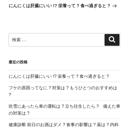
の
ー
にんにくは肝臓にいい !? 栄養って ? 食べ過ぎると ?
投
シ
稿
ョ
ン
検
検
索
索:
最近の投稿
にんにくは肝臓にいい !? 栄養って ? 食べ過ぎると ?
フケの原因ってなに ? 対策は ? もうひとつのおすすめは
?
吹雪にあったら車の運転は ? 立ち往生したら ? 備えた車
の対策は ?
健康診断 前日のお酒はダメ ? 食事の影響は ? 薬は ? 内科