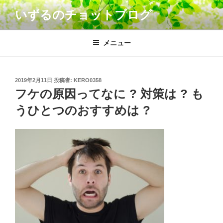
コ
いずるのチョットブログ
ン
テ
ン
メニュー
ツ
へ
ス
投
2019年2月11日
投稿者:
KERO0358
キ
稿
フケの原因ってなに ? 対策は ? も
日:
ッ
うひとつのおすすめは ?
プ