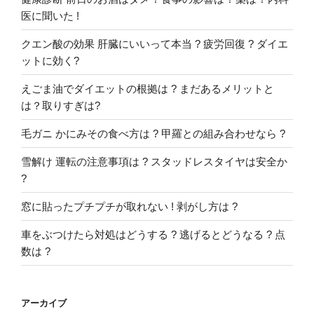
医に聞いた !
クエン酸の効果 肝臓にいいって本当 ? 疲労回復 ? ダイエ
ットに効く?
えごま油でダイエットの根拠は ? まだあるメリットと
は？取りすぎは?
毛ガニ かにみその食べ方は ? 甲羅との組み合わせなら ?
雪解け 運転の注意事項は ? スタッドレスタイヤは安全か
?
窓に貼ったプチプチが取れない ! 剥がし方は ?
車をぶつけたら対処はどうする ? 逃げるとどうなる ? 点
数は ?
アーカイブ