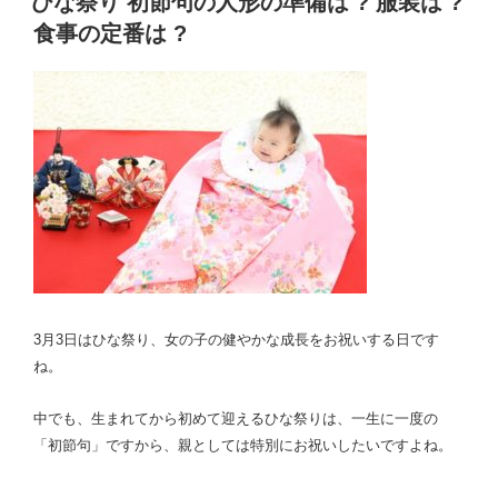
ひな祭り 初節句の人形の準備は ? 服装は ?
要
日:
?
食事の定番は ?
引
き
出
物
と
の
し
は
?”
の
3月3日はひな祭り、女の子の健やかな成長をお祝いする日です
ね。
中でも、生まれてから初めて迎えるひな祭りは、一生に一度の
「初節句」ですから、親としては特別にお祝いしたいですよね。