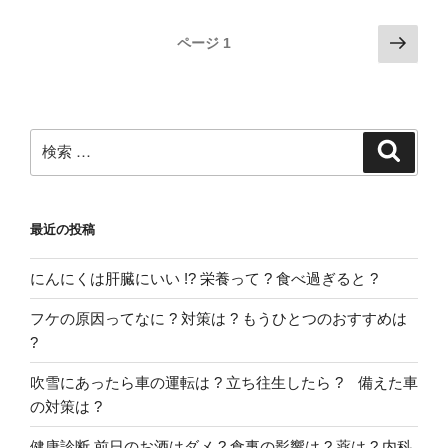
い
の
投
次
ページ
1
効
の
稿
果
ペ
ナ
は
ー
ビ
?
ジ
検
検
ゲ
鼻
索
索:
う
ー
が
シ
い
最近の投稿
ョ
と
ン
は
にんにくは肝臓にいい !? 栄養って ? 食べ過ぎると ?
?”
の
フケの原因ってなに ? 対策は ? もうひとつのおすすめは
?
吹雪にあったら車の運転は ? 立ち往生したら ? 備えた車
の対策は ?
健康診断 前日のお酒はダメ ? 食事の影響は ? 薬は ? 内科