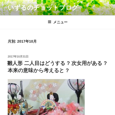
コ
いずるのチョットブログ
ン
テ
ン
メニュー
ツ
へ
ス
月別: 2017年10月
キ
ッ
投
2017年10月31日
プ
稿
雛人形 二人目はどうする ? 次女用がある ?
日:
本来の意味から考えると ?