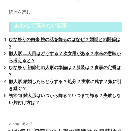
“ひ
続きを読む
な
あわせて読みたい記事:
祭
り・
ひな祭りの由来 桃の花を飾るのはなぜ ? 婚期との関係は
初
?
節
雛人形 二人目はどうする ? 次女用がある ? 本来の意味か
句
ら考えると ?
の
ひな祭り 初節句の人形の準備は ? 服装は ? 食事の定番は
お
?
返
雛人形 結婚したらどうする ? 処分 ? 実家に残す ? 娘に引
し
き継ぐ ?
は
初節句 雛人形はいつから飾る ? いつまで飾る ? 失敗しな
両
い片付け方は ?
親
に
は
不
投
2017年10月29日
稿