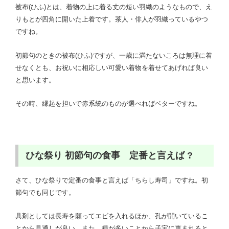
被布(ひふ)とは、着物の上に着る丈の短い羽織のようなもので、え
りもとが四角に開いた上着です。茶人・俳人が羽織っているやつ
ですね。
初節句のときの被布(ひふ)ですが、一歳に満たないころは無理に着
せなくとも、お祝いに相応しい可愛い着物を着せてあげれば良い
と思います。
その時、縁起を担いで赤系統のものが選べればベターですね。
ひな祭り 初節句の食事 定番と言えば ?
さて、ひな祭りで定番の食事と言えば「ちらし寿司」ですね。初
節句でも同じです。
具剤としては長寿を願ってエビを入れるほか、孔が開いているこ
とから見通しが良い、また、種が多いことから子宝に恵まれると