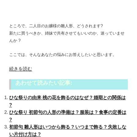
ところで、二人目のお嬢様の雛人形、どうされます?
新たに買うべきか、姉妹で共有させてもいいのか、迷っていませ
んか ?
ここでは、そんなあなたの悩みにお答えしたいと思います。
“雛
続きを読む
人
あわせて読みたい記事:
形
二
ひな祭りの由来 桃の花を飾るのはなぜ ? 婚期との関係は
人
?
目
ひな祭り 初節句の人形の準備は ? 服装は ? 食事の定番は
は
?
ど
初節句 雛人形はいつから飾る ? いつまで飾る ? 失敗しな
う
い片付け方は ?
す