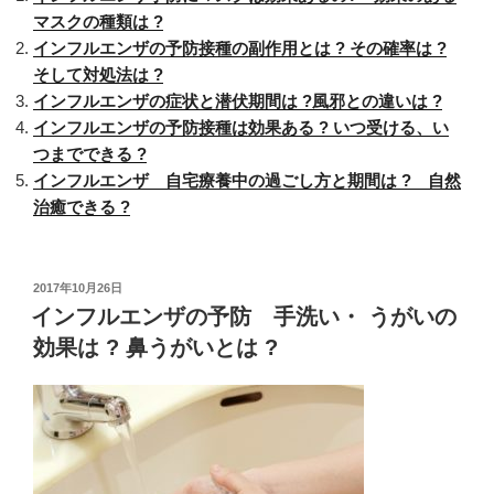
マスクの種類は ?
ン
インフルエンザの予防接種の副作用とは ? その確率は ?
ザ
そして対処法は ?
の
インフルエンザの症状と潜伏期間は ?風邪との違いは ?
予
インフルエンザの予防接種は効果ある ? いつ受ける、い
防
つまでできる ?
に
インフルエンザ 自宅療養中の過ごし方と期間は ? 自然
効
治癒できる ?
く
食
べ
物、
投
2017年10月26日
稿
インフルエンザの予防 手洗い・ うがいの
飲
日:
み
効果は ? 鼻うがいとは ?
物、
サ
プ
リ
メ