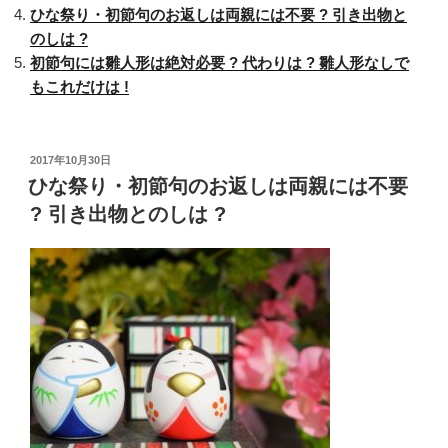
ひな祭り・初節句のお返しは両親には不要 ? 引き出物と
る
のしは ?
?
初節句には雛人形は絶対必要 ? 代わりは ? 雛人形なしで
次
もこれだけは !
女
用
が
あ
投
2017年10月30日
稿
ひな祭り・初節句のお返しは両親には不要
る
日:
?
? 引き出物とのしは ?
本
来
の
意
味
か
ら
考
え