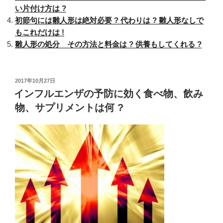
い片付け方は ?
初節句には雛人形は絶対必要 ? 代わりは ? 雛人形なしで
もこれだけは !
雛人形の処分 その方法と料金は ? 供養もしてくれる ?
投
2017年10月27日
稿
インフルエンザの予防に効く食べ物、飲み
日:
物、サプリメントは何 ?