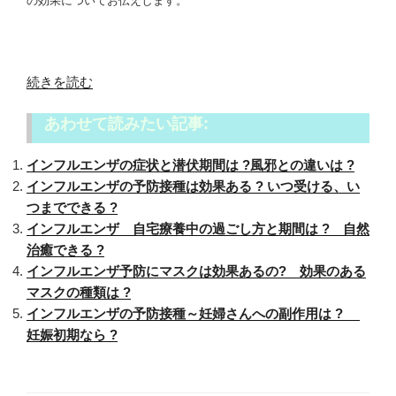
の効果についてお伝えします。
“イ
続きを読む
ン
あわせて読みたい記事:
フ
ル
インフルエンザの症状と潜伏期間は ?風邪との違いは ?
エ
インフルエンザの予防接種は効果ある ? いつ受ける、い
ン
つまでできる ?
ザ
インフルエンザ 自宅療養中の過ごし方と期間は ? 自然
の
治癒できる ?
予
インフルエンザ予防にマスクは効果あるの? 効果のある
防
マスクの種類は ?
手
インフルエンザの予防接種～妊婦さんへの副作用は ?
洗
妊娠初期なら ?
い・
う
が