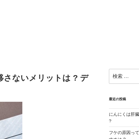
検
移さないメリットは ? デ
索:
最近の投稿
にんにくは肝臓に
?
フケの原因ってな