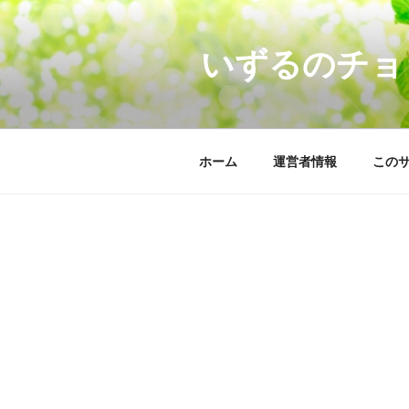
コ
ン
いずるのチョ
テ
ン
ツ
へ
ス
ホーム
運営者情報
この
キ
ッ
プ