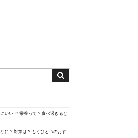
検
索
いい !? 栄養って ? 食べ過ぎると
に ? 対策は ? もうひとつのおす