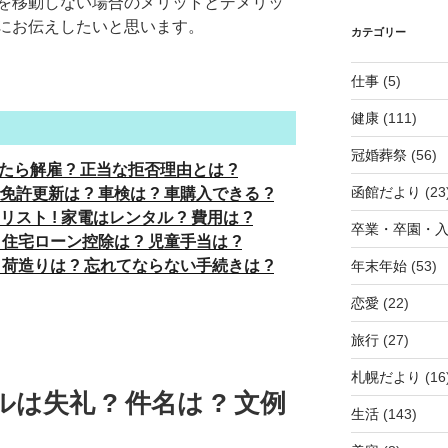
を移動しない場合のメリットとデメリッ
にお伝えしたいと思います。
カテゴリー
仕事
(5)
健康
(111)
冠婚葬祭
(56)
たら解雇 ? 正当な拒否理由とは ?
函館だより
(23
許更新は ? 車検は ? 車購入できる ?
ト ! 家電はレンタル ? 費用は ?
卒業・卒園・
 住宅ローン控除は ? 児童手当は ?
 荷造りは ? 忘れてならない手続きは ?
年末年始
(53)
恋愛
(22)
旅行
(27)
札幌だより
(16
は失礼 ? 件名は ? 文例
生活
(143)