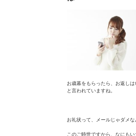
は
?
デ
メ
リ
ッ
ト
は
?”
の
お歳暮をもらったら、お返しは
と言われていますね。
お礼状って、メールじゃダメなん
このご時世ですから、なにもい