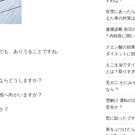
すめは ?
吹雪にあったら
えた車の対策は
健康診断 前日の
? 内科医に聞いた
クエン酸の効果 
でも、ありうることですね。
ダイエットに効
えごま油でダイ
とは？取りすぎ
ならどうしますか ?
毛ガニ かにみ
なら ?
地へ向かいますか ?
雪解け 運転の
安全か ?
 ?
窓に貼ったプチプ
車をぶつけたら