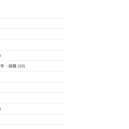
)
入学・就職
(10)
)