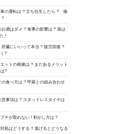
車の運転は ? 立ち往生したら ? 備
 ?
お酒はダメ ? 食事の影響は ? 薬は
 !
肝臓にいいって本当 ? 疲労回復 ?
く?
エットの根拠は ? まだあるメリット
は?
その食べ方は ? 甲羅との組み合わせ
注意事項は ? スタッドレスタイヤは
チが取れない ! 剥がし方は ?
対処はどうする ? 逃げるとどうなる