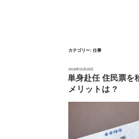
カテゴリー: 仕事
投
2018年10月28日
稿
単身赴任 住民票を
日:
メリットは ?