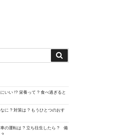
検
索
いい !? 栄養って ? 食べ過ぎると
に ? 対策は ? もうひとつのおす
車の運転は ? 立ち往生したら ? 備
 ?