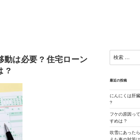
検
移動は必要 ? 住宅ローン
索:
 ?
最近の投稿
にんにくは肝臓に
?
フケの原因ってな
すめは ?
吹雪にあったら
えた車の対策は