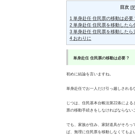
目次
[
1
単身赴任 住民票の移動は必要 
2
単身赴任 住民票を移動したら
3
単身赴任 住民票を移動したら
4
おわりに
単身赴任
住民票の移動は必要 ?
初めに結論を言いますね。
単身赴任でお一人だけ引っ越しされる
じつは、住民基本台帳法第22条による
票の移動手続きをしなければならない
でも、家族が住み、家財道具がそろっ
ば、無理に住民票を移動しなくてもよ