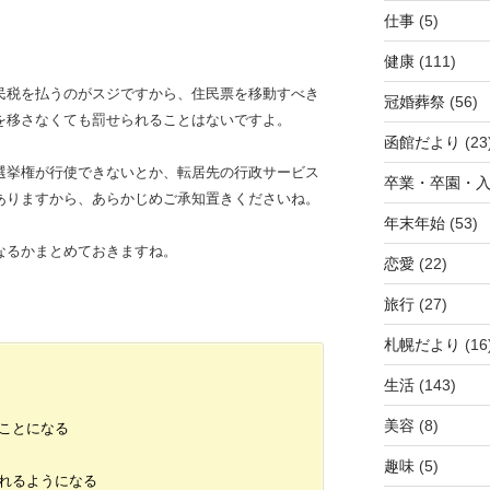
仕事
(5)
健康
(111)
民税を払うのがスジですから、住民票を移動すべき
冠婚葬祭
(56)
を移さなくても罰せられることはないですよ。
函館だより
(23
選挙権が行使できないとか、転居先の行政サービス
卒業・卒園・
ありますから、あらかじめご承知置きくださいね。
年末年始
(53)
なるかまとめておきますね。
恋愛
(22)
旅行
(27)
札幌だより
(16
生活
(143)
美容
(8)
ことになる
趣味
(5)
れるようになる