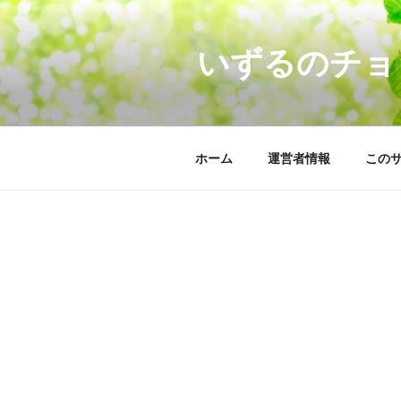
コ
ン
いずるのチョ
テ
ン
ツ
へ
ス
ホーム
運営者情報
この
キ
ッ
プ