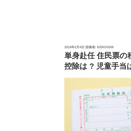
投
2018年2月4日
投稿者:
KERO0358
稿
単身赴任 住民票の
日:
控除は ? 児童手当は