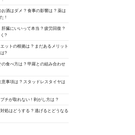
お酒はダメ ? 食事の影響は ? 薬は
 !
肝臓にいいって本当 ? 疲労回復 ?
く?
エットの根拠は ? まだあるメリット
は?
その食べ方は ? 甲羅との組み合わせ
注意事項は ? スタッドレスタイヤは
チが取れない ! 剥がし方は ?
対処はどうする ? 逃げるとどうなる