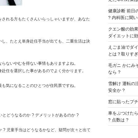
健康診断 前日の
? 内科医に聞いた
をされる方もたくさんいらっしゃいますが、あなた
クエン酸の効果 
ダイエットに効
いし、たとえ単身赴任手当が出ても、二重生活は決
えごま油でダイ
とは？取りすぎ
ならないやむを得ない事情もありますよね。
毛ガニ かにみ
身赴任を選択した事があるのでよく分かります。
なら ?
雪解け 運転の
最も気になることのひとつが住民票ですね。
安全か ?
窓に貼ったプチプ
車をぶつけたら
いとどうなるのか ? デメリットがあるのか ?
? 点数は ?
 ? 児童手当はどうなるかなど、疑問が次々と出て