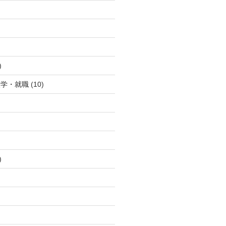
)
入学・就職
(10)
)