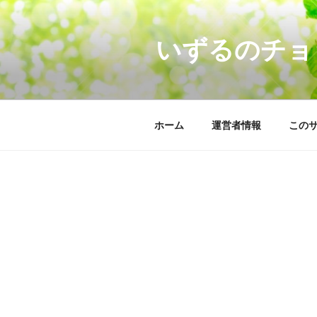
コ
ン
いずるのチョ
テ
ン
ツ
へ
ス
ホーム
運営者情報
この
キ
ッ
プ