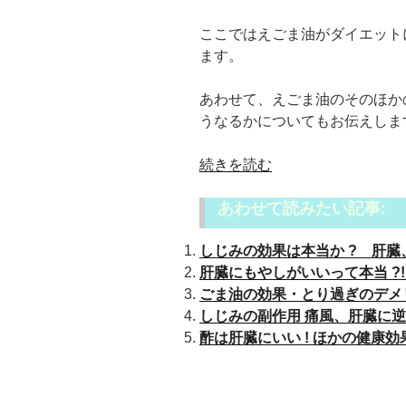
ここではえごま油がダイエット
ます。
あわせて、えごま油のそのほか
うなるかについてもお伝えしま
“え
続きを読む
ご
あわせて読みたい記事:
ま
油
しじみの効果は本当か ? 肝臓
で
肝臓にもやしがいいって本当 ?!
ダ
ごま油の効果・とり過ぎのデメリ
イ
しじみの副作用 痛風、肝臓に逆効
エ
酢は肝臓にいい ! ほかの健康効
ッ
ト
の
根