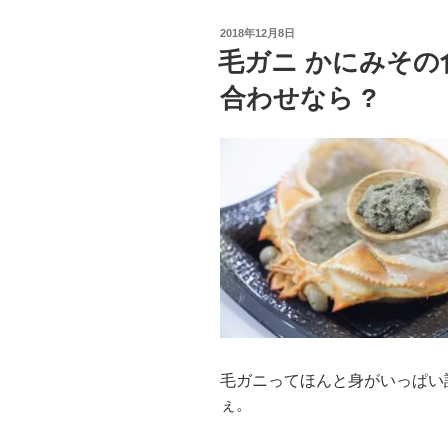
拠
投
2018年12月8日
は
稿
毛ガニ かにみその
日:
?
合わせなら ?
ま
だ
あ
る
メ
リ
ッ
ト
と
は？
取
り
毛ガニってほんと身がいっぱい
す
ぇ。
ぎ
は?”