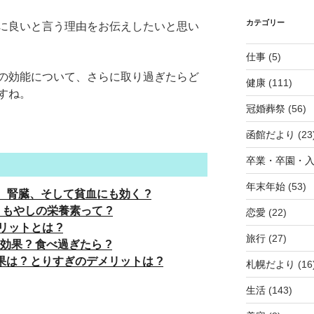
カテゴリー
に良いと言う理由をお伝えしたいと思い
仕事
(5)
の効能について、さらに取り過ぎたらど
健康
(111)
すね。
冠婚葬祭
(56)
函館だより
(23
卒業・卒園・
年末年始
(53)
、腎臓、そして貧血にも効く ?
 もやしの栄養素って ?
恋愛
(22)
ットとは ?
旅行
(27)
果 ? 食べ過ぎたら ?
果は ? とりすぎのデメリットは ?
札幌だより
(16
生活
(143)