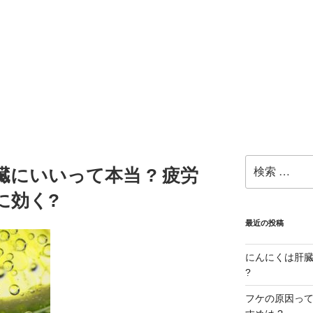
検
臓にいいって本当 ? 疲労
索:
に効く?
最近の投稿
にんにくは肝臓に
?
フケの原因ってな