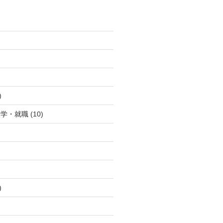
)
入学・就職
(10)
)