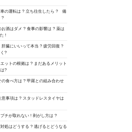
車の運転は ? 立ち往生したら ? 備
 ?
お酒はダメ ? 食事の影響は ? 薬は
 !
肝臓にいいって本当 ? 疲労回復 ?
く?
エットの根拠は ? まだあるメリット
は?
その食べ方は ? 甲羅との組み合わせ
注意事項は ? スタッドレスタイヤは
チが取れない ! 剥がし方は ?
対処はどうする ? 逃げるとどうなる