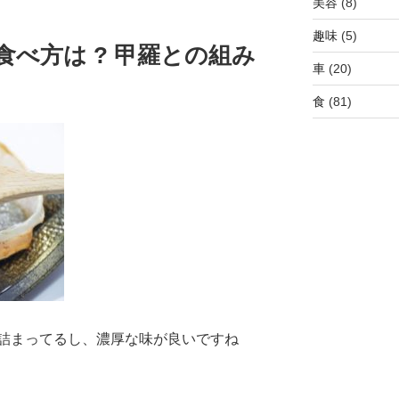
美容
(8)
趣味
(5)
食べ方は ? 甲羅との組み
車
(20)
食
(81)
詰まってるし、濃厚な味が良いですね