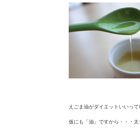
疲
労
回
復
?
ダ
イ
エ
ッ
ト
に
効
く?”
の
えごま油がダイエットいいって
仮にも「油」ですから・・・太り