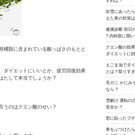
すめは ?
吹雪にあったら
えた車の対策は
健康診断 前日の
? 内科医に聞いた
クエン酸の効果 
柑橘類に含まれている酸っぱさのもとと
ダイエットに効
えごま油でダイ
、ダイエットにいいとか、疲労回復効果
とは？取りすぎ
はたして本当でしょうか ?
毛ガニ かにみ
なら ?
雪解け 運転の
言うのはクエン酸のせい ?
安全か ?
窓に貼ったプチプ
車をぶつけたら