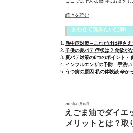
ここではそんな疑問にお答えし
“ク
続きを読む
エ
あわせて読みたい記事:
ン
酸
熱中症対策～これだけは押さえて
の
子供の夏バテ 症状は ? 食欲がな
効
夏バテ対策の6つのポイント・
果
インフルエンザの予防 手洗い・ 
肝
うつ病の原因 私の体験談 辛かった
臓
に
い
い
っ
投
2018年12月16日
て
稿
えごま油でダイエッ
日:
本
メリットとは？取
当
?