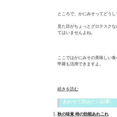
の
ところで、かにみそってどうして
見た目がちょっとグロテスクな
てはいませんよね。
ここではかにみその美味しい食
甲羅も活用できますよ。
“毛
続きを読む
ガ
あわせて読みたい記事:
ニ
か
秋の味覚 柿の効能あれこれ
に