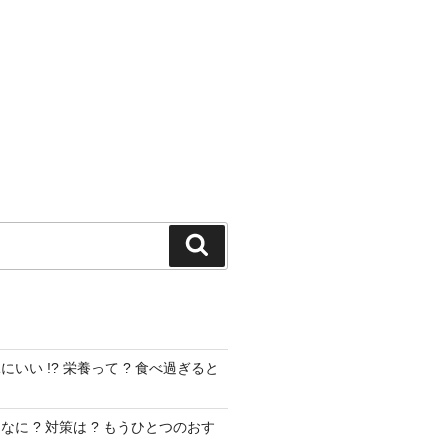
検
索
いい !? 栄養って ? 食べ過ぎると
に ? 対策は ? もうひとつのおす