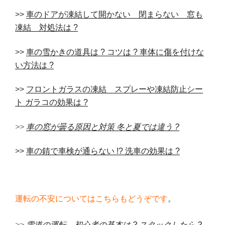
>>
車のドアが凍結して開かない 閉まらない 窓も
凍結 対処法は ?
>>
車の雪かきの道具は ? コツは ? 車体に傷を付けな
い方法は ?
>>
フロントガラスの凍結 スプレーや凍結防止シー
ト ガラコの効果は ?
>>
車の窓が曇る原因と対策 冬と夏では違う ?
>>
車の錆で車検が通らない !? 洗車の効果は ?
運転の不安についてはこちらもどうぞです
。
>>
雪道の運転 初心者の基本は ? スタックしたら ?