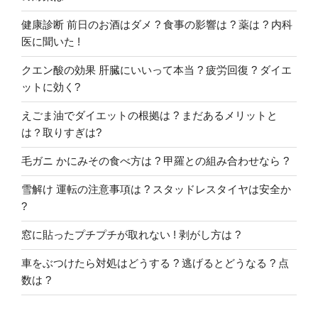
健康診断 前日のお酒はダメ ? 食事の影響は ? 薬は ? 内科
医に聞いた !
クエン酸の効果 肝臓にいいって本当 ? 疲労回復 ? ダイエ
ットに効く?
えごま油でダイエットの根拠は ? まだあるメリットと
は？取りすぎは?
毛ガニ かにみその食べ方は ? 甲羅との組み合わせなら ?
雪解け 運転の注意事項は ? スタッドレスタイヤは安全か
?
窓に貼ったプチプチが取れない ! 剥がし方は ?
車をぶつけたら対処はどうする ? 逃げるとどうなる ? 点
数は ?