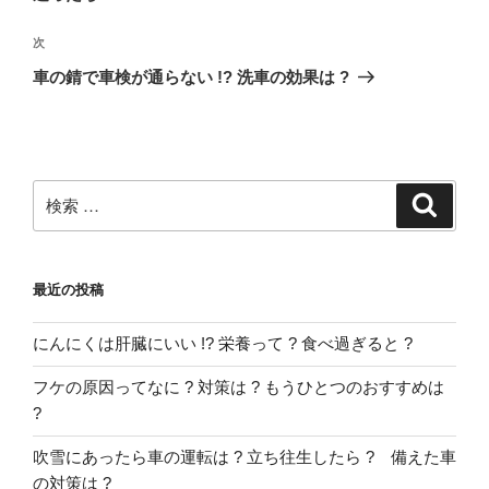
ビ
投
稿
ゲ
次
次
の
ー
車の錆で車検が通らない !? 洗車の効果は ?
投
シ
稿
ョ
ン
検
検
索
索:
最近の投稿
にんにくは肝臓にいい !? 栄養って ? 食べ過ぎると ?
フケの原因ってなに ? 対策は ? もうひとつのおすすめは
?
吹雪にあったら車の運転は ? 立ち往生したら ? 備えた車
の対策は ?