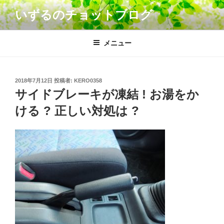
コ
いずるのチョットブログ
ン
テ
ン
メニュー
ツ
へ
ス
投
2018年7月12日
投稿者:
KERO0358
キ
稿
サイドブレーキが凍結 ! お湯をか
日:
ッ
ける ? 正しい対処は ?
プ