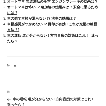
オートマ車 雪道運転の基本 エンジンブレーキの効果は ?
オートマ車は怖い !? 急加速の仕組みは ? 安全に乗るため
には ?
車の錆で車検が通らない !? 洗車の効果は ?
車幅感覚がつかめない !? 目印が有効 ! これが究極の練習
方法 ??
車の運転 道が分からない ! 方向音痴の対策はこれ ! 迷っ
たら ?
カ
車
テ
ゴ
リ
ー
投
過
前
稿
去
車の運転 道が分からない ! 方向音痴の対策はこれ !
ナ
の
迷ったら ?