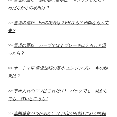
わだちからの脱出は ?
>>
雪道の運転 FFの場合は ? FRなら ? 四駆なら大丈
夫 ?
>>
雪道の運転 カーブでは ? ブレーキは ? もしも滑
ったら ?
>>
オートマ車 雪道運転の基本 エンジンブレーキの効
果は ?
>>
車庫入れのコツはこれだけ ! バックでも、頭から
でも、狭いところも !
>>
車幅感覚がつかめない !? 目印が有効 ! これが究極