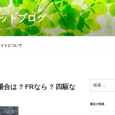
ットブログ
サイトについて
検
合は ? FRなら ? 四駆な
索:
最近の投稿