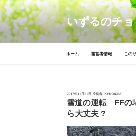
コ
ン
いずるのチョ
テ
ン
ツ
へ
ス
ホーム
運営者情報
この
キ
ッ
プ
投
2017年11月21日
投稿者:
KERO0358
稿
雪道の運転 FFの場
日:
ら大丈夫 ?