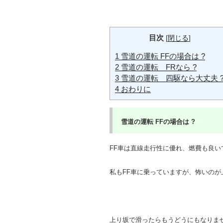
目次
[
閉じる
]
1
雪道の運転 FFの場合は ?
2
雪道の運転 FRなら ?
3
雪道の運転 四駆なら大丈夫 
4
おわりに
雪道の運転 FF
の場合は ?
FF車は直線走行性に優れ、燃費も良い
私もFF車に乗っていますが、怖いのが
上り坂で滑ったらもうどうにもなりま