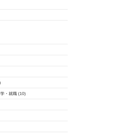
)
)
入学・就職
(10)