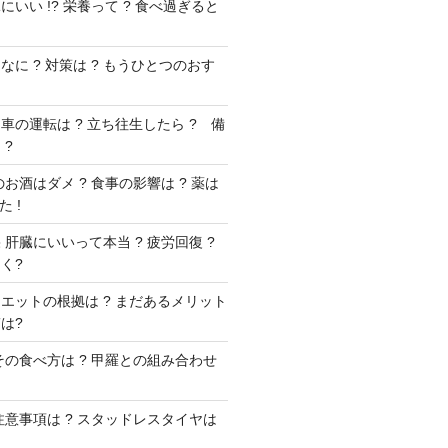
いい !? 栄養って ? 食べ過ぎると
に ? 対策は ? もうひとつのおす
車の運転は ? 立ち往生したら ? 備
 ?
お酒はダメ ? 食事の影響は ? 薬は
 !
肝臓にいいって本当 ? 疲労回復 ?
く?
エットの根拠は ? まだあるメリット
は?
その食べ方は ? 甲羅との組み合わせ
注意事項は ? スタッドレスタイヤは