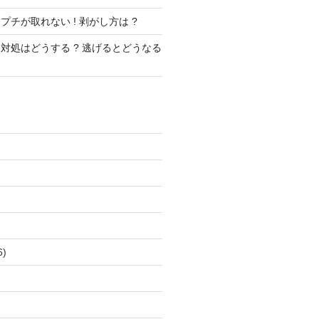
チが取れない ! 剥がし方は ?
対処はどうする ? 逃げるとどうなる
)
)
6)
)
)