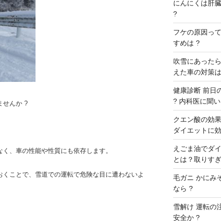
にんにくは肝臓に
?
フケの原因ってな
すめは ?
吹雪にあったら
えた車の対策は
健康診断 前日の
? 内科医に聞いた
せんか ?
クエン酸の効果 
ダイエットに効
えごま油でダイ
なく、車の性能や性質にも依存します。
とは？取りすぎ
おくことで、雪道での運転で危険な目に遭わないよ
毛ガニ かにみ
なら ?
雪解け 運転の
安全か ?