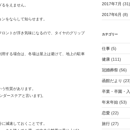
2017年7月
(31
ざるをえません。
2017年6月
(8)
ョンをならして知らせます。
フロントが浮き気味になるので、タイヤのグリップ
カテゴリー
仕事
(5)
利用する場合は、冬場は屋上は避けて、地上の駐車
健康
(111)
冠婚葬祭
(56)
函館だより
(23
いう性質があります。
卒業・卒園・
ンダーステアと言います)。
年末年始
(53)
恋愛
(22)
分に減速しておくことです。
旅行
(27)