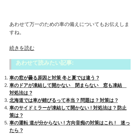
あわせて万一のための車の備えについてもお伝えしま
すね。
“吹
続きを読む
雪
あわせて読みたい記事:
に
あ
車の窓が曇る原因と対策 冬と夏では違う ?
っ
車のドアが凍結して開かない 閉まらない 窓も凍結
た
対処法は ?
ら
北海道では車が錆びるって本当 ? 問題は ? 対策は ?
車
車のサイドミラーが凍結して開かない ! 対処法は ? 防止
の
策は ?
運
車の運転 道が分からない ! 方向音痴の対策はこれ ! 迷っ
転
たら ?
は