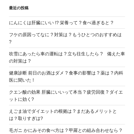
響
最近の投稿
は
?
にんにくは肝臓にいい !? 栄養って ? 食べ過ぎると ?
薬
は
フケの原因ってなに ? 対策は ? もうひとつのおすすめは
?
?
内
科
吹雪にあったら車の運転は ? 立ち往生したら ? 備えた車
医
の対策は ?
に
健康診断 前日のお酒はダメ ? 食事の影響は ? 薬は ? 内科
聞
医に聞いた !
い
た
クエン酸の効果 肝臓にいいって本当 ? 疲労回復 ? ダイエ
!”
ットに効く?
の
えごま油でダイエットの根拠は ? まだあるメリットと
は？取りすぎは?
毛ガニ かにみその食べ方は ? 甲羅との組み合わせなら ?