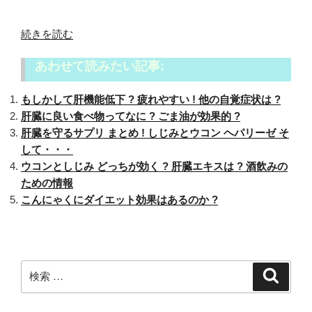
“健
続きを読む
康
あわせて読みたい記事:
診
断
もしかして肝機能低下 ? 疲れやすい ! 他の自覚症状は ?
前
肝臓に良い食べ物ってなに ? ごま油が効果的 ?
日
肝臓を守るサプリ まとめ ! しじみとウコン ヘパリーゼ そ
の
して・・・
お
ウコンとしじみ どっちが効く ? 肝臓エキスは ? 酒飲みの
酒
ための情報
は
こんにゃくにダイエット効果はあるのか ?
ダ
メ
?
食
事
検
検
索
の
索:
影