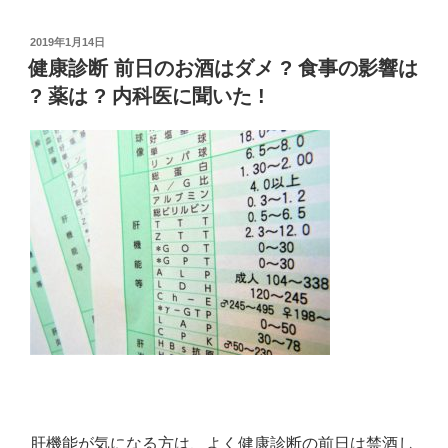
?
立
投
2019年1月14日
稿
健康診断 前日のお酒はダメ ? 食事の影響は
ち
日:
? 薬は ? 内科医に聞いた !
往
生
し
た
ら
?
備
え
た
車
の
対
策
は
肝機能が気になる方は、よく健康診断の前日は禁酒し