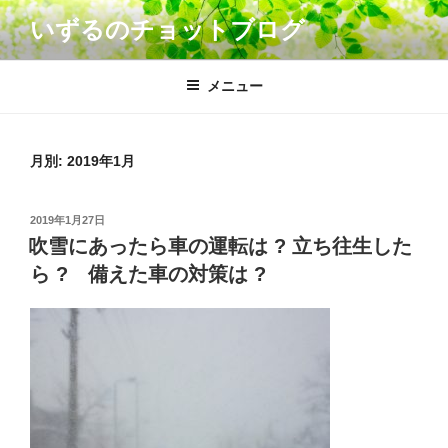
コ
いずるのチョットブログ
ン
テ
ン
メニュー
ツ
へ
ス
月別: 2019年1月
キ
ッ
投
2019年1月27日
プ
稿
吹雪にあったら車の運転は ? 立ち往生した
日:
ら ? 備えた車の対策は ?