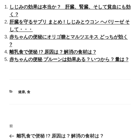
しじみの効果は本当か ? 肝臓、腎臓、そして貧血にも効
く ?
肝臓を守るサプリ まとめ ! しじみとウコン ヘパリーゼ そ
して・・・
赤ちゃんの便秘にオリゴ糖とマルツエキス どっちが効く
?
離乳食で便秘 !? 原因は ? 解消の食材は ?
赤ちゃんの便秘 プルーンは効果ある ? いつから ? 量は ?
カ
健康
,
食
テ
ゴ
リ
ー
投
過
前
稿
去
離乳食で便秘 !? 原因は ? 解消の食材は ?