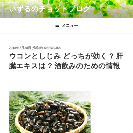
コ
いずるのチョットブログ
ン
テ
ン
メニュー
ツ
へ
ス
投
2018年7月28日
投稿者:
KERO0358
キ
稿
ウコンとしじみ どっちが効く ? 肝
日:
ッ
臓エキスは ? 酒飲みのための情報
プ