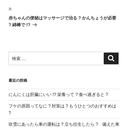
ナ
の
ビ
投
次
次
稿
ゲ
の
赤ちゃんの便秘はマッサージで治る ? かんちょうが必要
投
ー
? 綿棒で !?
稿
シ
ョ
ン
検
検
索
索:
最近の投稿
にんにくは肝臓にいい !? 栄養って ? 食べ過ぎると ?
フケの原因ってなに ? 対策は ? もうひとつのおすすめは
?
吹雪にあったら車の運転は ? 立ち往生したら ? 備えた車