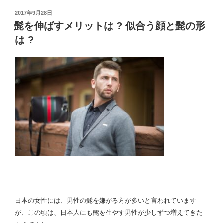
は
?
投
2017年9月28日
稿
髭を伸ばすメリットは ? 似合う顔と髭の形
道
日:
具
は ?
と
剃
り
方
は
?”
の
日本の女性には、男性の髭を嫌がる方が多いと言われています
が、この頃は、日本人にも髭を生やす男性が少しずつ増えてきた