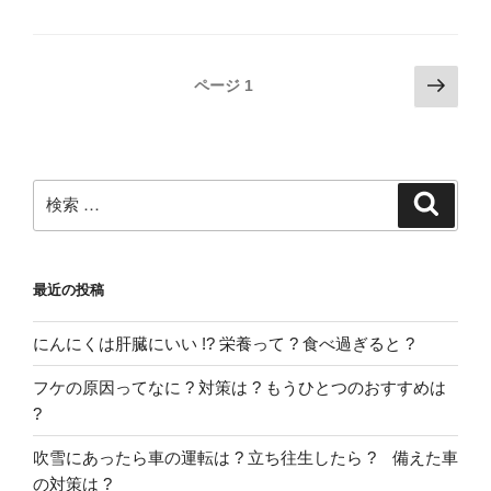
挨
拶
や
投
次
ページ
1
料
の
稿
理
ペ
ナ
は
ー
ビ
ど
ジ
検
検
ゲ
う
索
索:
す
ー
る
シ
?”
最近の投稿
ョ
の
ン
にんにくは肝臓にいい !? 栄養って ? 食べ過ぎると ?
フケの原因ってなに ? 対策は ? もうひとつのおすすめは
?
吹雪にあったら車の運転は ? 立ち往生したら ? 備えた車
の対策は ?