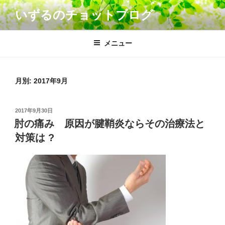
コ
いずるのチョットブログ
ン
テ
ン
メニュー
ツ
へ
ス
月別: 2017年9月
キ
ッ
投
2017年9月30日
プ
稿
肘の痛み 原因が腱鞘炎ならその治療法と
日:
対策は ?