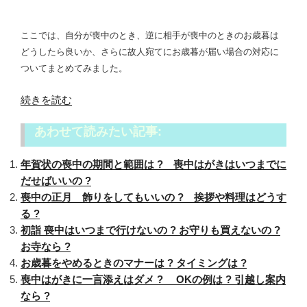
ここでは、自分が喪中のとき、逆に相手が喪中のときのお歳暮は
どうしたら良いか、さらに故人宛てにお歳暮が届い場合の対応に
ついてまとめてみました。
“喪
続きを読む
中
あわせて読みたい記事:
の
お
年賀状の喪中の期間と範囲は ? 喪中はがきはいつまでに
歳
だせばいいの ?
暮
喪中の正月 飾りをしてもいいの ? 挨拶や料理はどうす
は
る ?
ど
初詣 喪中はいつまで行けないの ? お守りも買えないの ?
う
お寺なら ?
し
お歳暮をやめるときのマナーは ? タイミングは ?
た
喪中はがきに一言添えはダメ ? OKの例は ? 引越し案内
ら
なら ?
い