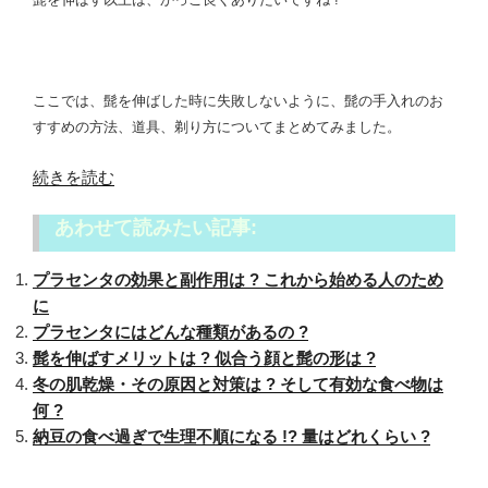
ここでは、髭を伸ばした時に失敗しないように、髭の手入れのお
すすめの方法、道具、剃り方についてまとめてみました。
“髭
続きを読む
の
あわせて読みたい記事:
手
入
プラセンタの効果と副作用は ? これから始める人のため
れ
に
お
プラセンタにはどんな種類があるの ?
す
髭を伸ばすメリットは ? 似合う顔と髭の形は ?
す
冬の肌乾燥・その原因と対策は ? そして有効な食べ物は
め
何 ?
の
納豆の食べ過ぎで生理不順になる !? 量はどれくらい ?
方
法