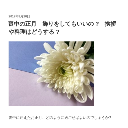
い
?
マ
投
2017年9月26日
稿
喪中の正月 飾りをしてもいいの ? 挨拶
ナ
日:
ー
や料理はどうする ?
は
?
お
返
し
は
?”
の
喪中に迎えたお正月、どのように過ごせばよいのでしょうか?