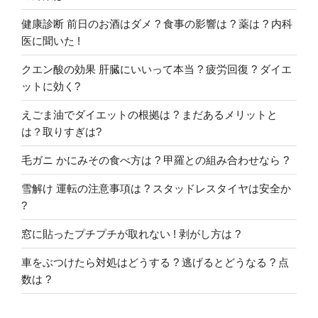
健康診断 前日のお酒はダメ ? 食事の影響は ? 薬は ? 内科
医に聞いた !
クエン酸の効果 肝臓にいいって本当 ? 疲労回復 ? ダイエ
ットに効く?
えごま油でダイエットの根拠は ? まだあるメリットと
は？取りすぎは?
毛ガニ かにみその食べ方は ? 甲羅との組み合わせなら ?
雪解け 運転の注意事項は ? スタッドレスタイヤは安全か
?
窓に貼ったプチプチが取れない ! 剥がし方は ?
車をぶつけたら対処はどうする ? 逃げるとどうなる ? 点
数は ?