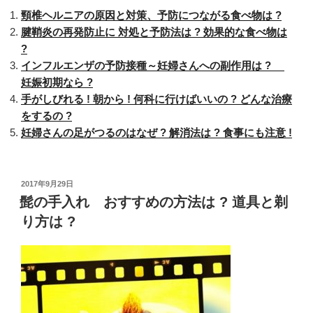
み
頸椎ヘルニアの原因と対策、予防につながる食べ物は ?
原
腱鞘炎の再発防止に 対処と予防法は ? 効果的な食べ物は
因
?
が
インフルエンザの予防接種～妊婦さんへの副作用は ?
腱
妊娠初期なら ?
鞘
手がしびれる ! 朝から ! 何科に行けばいいの ? どんな治療
炎
をするの ?
な
妊婦さんの足がつるのはなぜ ? 解消法は ? 食事にも注意 !
ら
そ
の
投
2017年9月29日
稿
髭の手入れ おすすめの方法は ? 道具と剃
治
日:
り方は ?
療
法
と
対
策
は