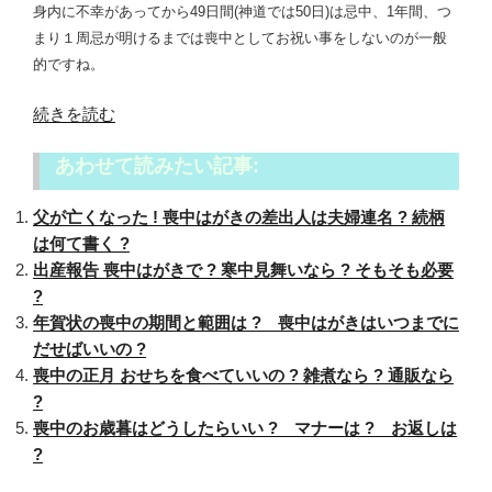
身内に不幸があってから49日間(神道では50日)は忌中、1年間、つ
まり１周忌が明けるまでは喪中としてお祝い事をしないのが一般
的ですね。
“喪
続きを読む
中
あわせて読みたい記事:
の
正
父が亡くなった ! 喪中はがきの差出人は夫婦連名 ? 続柄
月
は何て書く ?
飾
出産報告 喪中はがきで ? 寒中見舞いなら ? そもそも必要
り
?
を
年賀状の喪中の期間と範囲は ? 喪中はがきはいつまでに
し
だせばいいの ?
て
喪中の正月 おせちを食べていいの ? 雑煮なら ? 通販なら
も
?
い
喪中のお歳暮はどうしたらいい ? マナーは ? お返しは
い
?
の
?