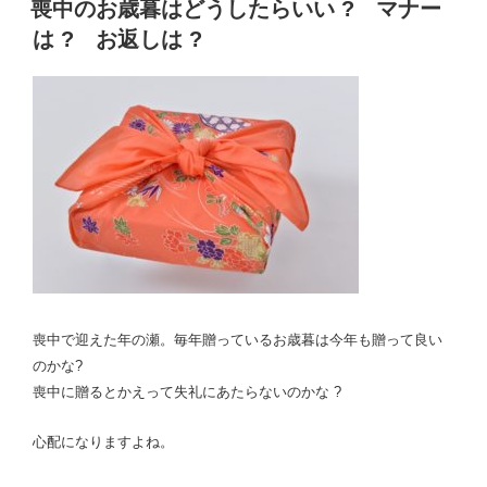
稿
喪中のお歳暮はどうしたらいい ? マナー
顔
日:
と
は ? お返しは ?
髭
の
形
は
?”
の
喪中で迎えた年の瀬。毎年贈っているお歳暮は今年も贈って良い
のかな?
喪中に贈るとかえって失礼にあたらないのかな ?
心配になりますよね。