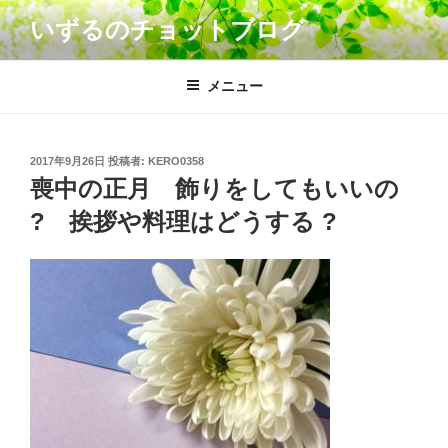
コ
いずるのチョットブログ
ン
テ
ン
メニュー
ツ
へ
ス
投
2017年9月26日
投稿者:
KERO0358
キ
稿
喪中の正月 飾りをしてもいいの
日:
ッ
? 挨拶や料理はどうする ?
プ