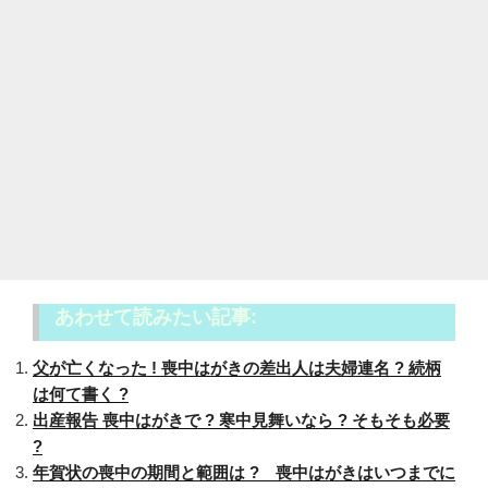
あわせて読みたい記事:
父が亡くなった ! 喪中はがきの差出人は夫婦連名 ? 続柄
は何て書く ?
出産報告 喪中はがきで ? 寒中見舞いなら ? そもそも必要
?
年賀状の喪中の期間と範囲は ? 喪中はがきはいつまでに