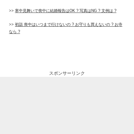
>>
寒中見舞いで喪中に結婚報告はOK ? 写真はNG ? 文例は ?
>>
初詣 喪中はいつまで行けないの ? お守りも買えないの ? お寺
なら ?
スポンサーリンク