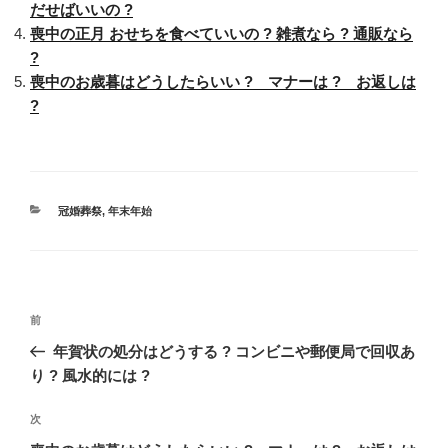
だせばいいの ?
喪中の正月 おせちを食べていいの ? 雑煮なら ? 通販なら
?
喪中のお歳暮はどうしたらいい ? マナーは ? お返しは
?
カ
冠婚葬祭
,
年末年始
テ
ゴ
リ
ー
投
過
前
稿
去
年賀状の処分はどうする ? コンビニや郵便局で回収あ
ナ
の
り ? 風水的には ?
ビ
投
稿
ゲ
次
次
の