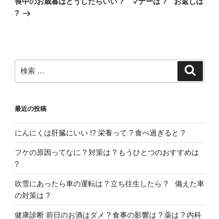
ー
喪中のお歳暮はどうしたらいい ? マナーは ? お返しは
投
?
シ
稿
ョ
ン
検
検
索
索:
最近の投稿
にんにくは肝臓にいい !? 栄養って ? 食べ過ぎると ?
フケの原因ってなに ? 対策は ? もうひとつのおすすめは
?
吹雪にあったら車の運転は ? 立ち往生したら ? 備えた車
の対策は ?
健康診断 前日のお酒はダメ ? 食事の影響は ? 薬は ? 内科