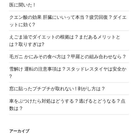
医に聞いた !
クエン酸の効果 肝臓にいいって本当 ? 疲労回復 ? ダイエ
ットに効く?
えごま油でダイエットの根拠は ? まだあるメリットと
は？取りすぎは?
毛ガニ かにみその食べ方は ? 甲羅との組み合わせなら ?
雪解け 運転の注意事項は ? スタッドレスタイヤは安全か
?
窓に貼ったプチプチが取れない ! 剥がし方は ?
車をぶつけたら対処はどうする ? 逃げるとどうなる ? 点
数は ?
アーカイブ