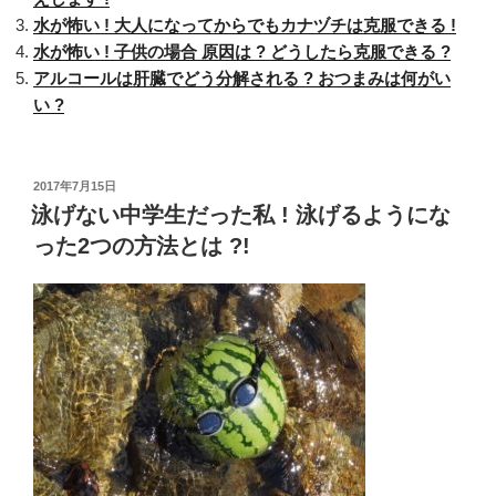
キ
水が怖い ! 大人になってからでもカナヅチは克服できる !
ー
水が怖い ! 子供の場合 原因は ? どうしたら克服できる ?
が
アルコールは肝臓でどう分解される ? おつまみは何がい
上
い ?
手
く
な
る
投
2017年7月15日
稿
泳げない中学生だった私 ! 泳げるようにな
!
日:
運
った2つの方法とは ?!
転
の
コ
ツ
は
?
共
通
点