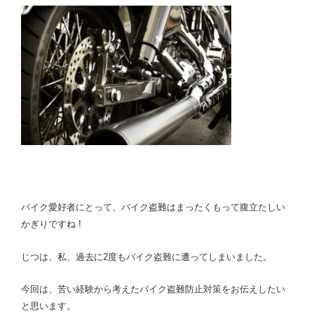
チ
は
克
服
で
き
る
!”
の
バイク愛好者にとって、バイク盗難はまったくもって腹立たしい
かぎりですね !
じつは、私、過去に2度もバイク盗難に遭ってしまいました。
今回は、苦い経験から考えたバイク盗難防止対策をお伝えしたい
と思います。