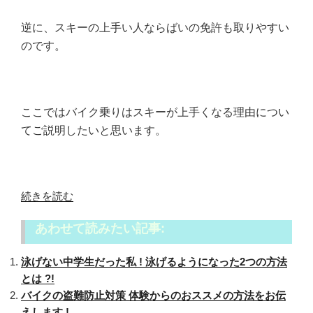
逆に、スキーの上手い人ならばいの免許も取りやすい
のです。
ここではバイク乗りはスキーが上手くなる理由につい
てご説明したいと思います。
“バ
続きを読む
イ
あわせて読みたい記事:
ク
乗
泳げない中学生だった私 ! 泳げるようになった2つの方法
り
とは ?!
は
バイクの盗難防止対策 体験からのおススメの方法をお伝
ス
えします !