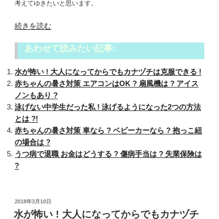
考えてゆきたいと思います。
“水
続きを読む
が
あわせて読みたい記事:
怖
い
水が怖い ! 大人になってからでもカナヅチは克服できる !
!
赤ちゃんの暑さ対策 エアコンはOK ? 扇風機は ? アイス
子
ノンもあり ?
供
泳げない中学生だった私 ! 泳げるようになった2つの方法
の
とは ?!
場
赤ちゃんの暑さ対策 車なら ? ベビーカーなら ? 抱っこ紐
合
の場合は ?
原
うつ病で退職 お金はどうする ? 傷病手当は ? 失業保険は
因
?
は
?
ど
う
投
2018年3月10日
稿
水が怖い ! 大人になってからでもカナヅチ
し