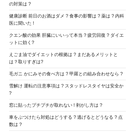
法
の対策は ?
と
健康診断 前日のお酒はダメ ? 食事の影響は ? 薬は ? 内科
は
医に聞いた !
?!”
の
クエン酸の効果 肝臓にいいって本当 ? 疲労回復 ? ダイエ
ットに効く?
えごま油でダイエットの根拠は ? まだあるメリットと
は？取りすぎは?
毛ガニ かにみその食べ方は ? 甲羅との組み合わせなら ?
雪解け 運転の注意事項は ? スタッドレスタイヤは安全か
?
窓に貼ったプチプチが取れない ! 剥がし方は ?
車をぶつけたら対処はどうする ? 逃げるとどうなる ? 点
数は ?