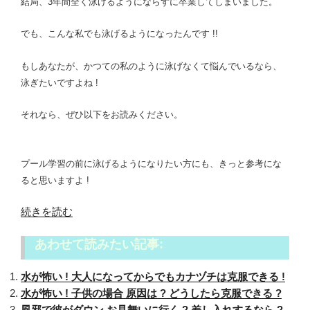
結局、3年間全く泳げるようにならずに卒業してしまいました。
でも、こんな私でも泳げるようになったんです !!
もしあなたが、かつての私のように泳げなくて悩んでいるなら
、
泳ぎたいですよね !
それなら、ぜひ以下をお読みください。
プール学習の前に泳げるようになりたい方にも、
きっと参考にな
ると思いますよ !
“泳
続きを読む
げ
あわせて読みたい記事:
な
い
水が怖い ! 大人になってからでもカナヅチは克服できる !
中
水が怖い ! 子供の場合 原因は ? どうしたら克服できる ?
学
風邪で彼がダウン お見舞いに行く ? 差し入れするなら ?