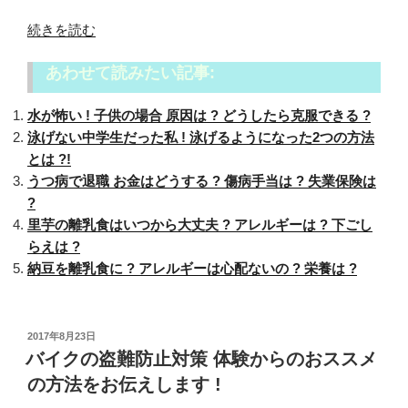
“水
続きを読む
が
あわせて読みたい記事:
怖
い
水が怖い ! 子供の場合 原因は ? どうしたら克服できる ?
!
泳げない中学生だった私 ! 泳げるようになった2つの方法
大
とは ?!
人
うつ病で退職 お金はどうする ? 傷病手当は ? 失業保険は
に
?
な
里芋の離乳食はいつから大丈夫 ? アレルギーは ? 下ごし
っ
らえは ?
て
納豆を離乳食に ? アレルギーは心配ないの ? 栄養は ?
か
ら
で
も
投
2017年8月23日
稿
バイクの盗難防止対策 体験からのおススメ
カ
日:
ナ
の方法をお伝えします !
ヅ