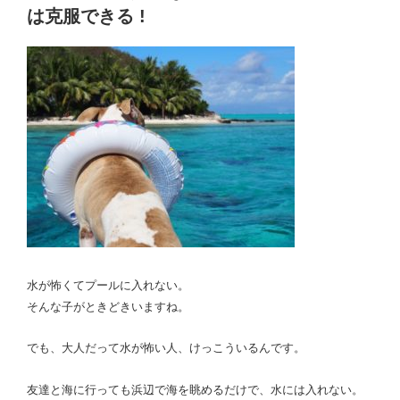
日:
た
は克服できる !
ら
克
服
で
き
る
?”
の
水が怖くてプールに入れない。
そんな子がときどきいますね。
でも、大人だって水が怖い人、けっこういるんです。
友達と海に行っても浜辺で海を眺めるだけで、水には入れない。