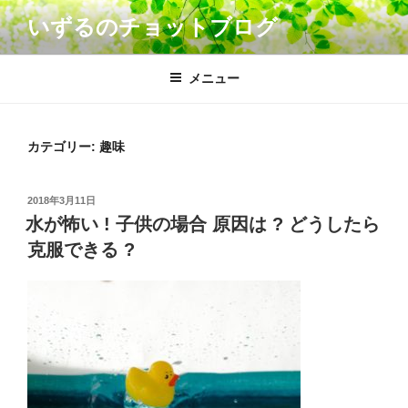
コ
いずるのチョットブログ
ン
テ
ン
メニュー
ツ
へ
ス
カテゴリー: 趣味
キ
ッ
投
2018年3月11日
プ
稿
水が怖い ! 子供の場合 原因は ? どうしたら
日:
克服できる ?