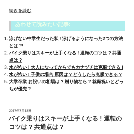
“バ
続きを読む
イ
あわせて読みたい記事:
ク
の
泳げない中学生だった私 ! 泳げるようになった2つの方法
盗
とは ?!
難
バイク乗りはスキーが上手くなる ! 運転のコツは ? 共通
防
点は ?
止
水が怖い ! 大人になってからでもカナヅチは克服できる !
対
水が怖い ! 子供の場合 原因は ? どうしたら克服できる ?
策
大学卒業 お祝いの相場は ? 贈り物なら ? 就職祝いとどっ
体
ちが優先 ?
験
か
ら
の
投
2017年7月18日
稿
バイク乗りはスキーが上手くなる ! 運転の
お
日:
ス
コツは ? 共通点は ?
ス