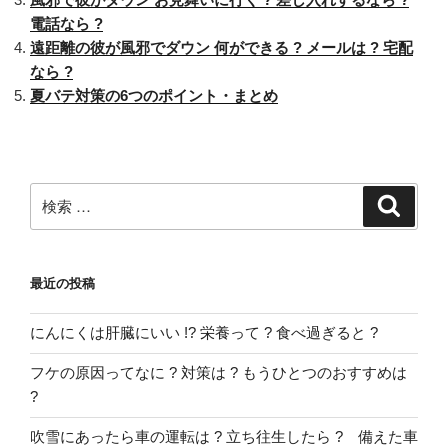
生
電話なら ?
だ
遠距離の彼が風邪でダウン 何ができる ? メールは ? 宅配
っ
なら ?
た
夏バテ対策の6つのポイント・まとめ
私
!
泳
げ
る
検
検
索
よ
索:
う
に
最近の投稿
な
っ
にんにくは肝臓にいい !? 栄養って ? 食べ過ぎると ?
た
2
フケの原因ってなに ? 対策は ? もうひとつのおすすめは
つ
?
の
方
吹雪にあったら車の運転は ? 立ち往生したら ? 備えた車