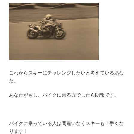
メ
の
方
法
を
お
伝
え
し
ま
これからスキーにチャレンジしたいと考えているあな
す
た。
!”
の
あなたがもし、バイクに乗る方でしたら朗報です。
バイクに乗っている人は間違いなくスキーも上手くな
ります !