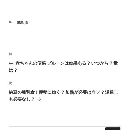
カ
健康
,
食
テ
ゴ
リ
ー
投
過
前
稿
去
赤ちゃんの便秘 プルーンは効果ある ? いつから ? 量
ナ
の
は ?
ビ
投
稿
ゲ
次
次
の
ー
納豆の離乳食 ! 便秘に効く ? 加熱が必要はウソ ? 湯通し
投
も必要なし ?
シ
稿
ョ
ン
検