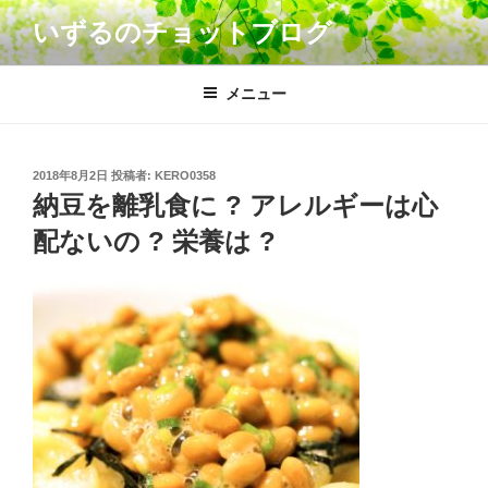
コ
いずるのチョットブログ
ン
テ
ン
メニュー
ツ
へ
ス
投
2018年8月2日
投稿者:
KERO0358
キ
稿
納豆を離乳食に ? アレルギーは心
日:
ッ
配ないの ? 栄養は ?
プ