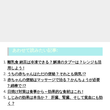
あわせて読みたい記事:
離乳食 納豆は冷凍できる ? 解凍のタブーは ? レンジも活
用しよう !
うちの赤ちゃんはただの便秘 ? それとも病気 !?
赤ちゃんの便秘はマッサージで治る ? かんちょうが必要
? 綿棒で !?
日焼け対策は食事から～効果的な食材はこれ !
しじみの効果は本当か ? 肝臓、腎臓、そして貧血にも効
く ?