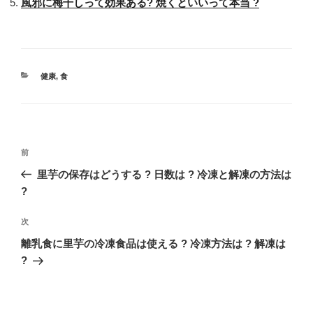
風邪に梅干しって効果ある? 焼くといいって本当 ?
カ
健康
,
食
テ
ゴ
リ
ー
投
過
前
稿
去
里芋の保存はどうする ? 日数は ? 冷凍と解凍の方法は
ナ
の
?
ビ
投
稿
ゲ
次
次
の
ー
離乳食に里芋の冷凍食品は使える ? 冷凍方法は ? 解凍は
投
?
シ
稿
ョ
ン