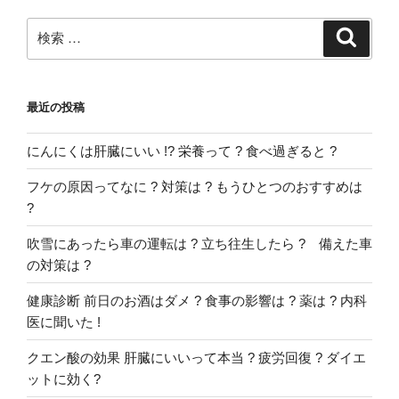
検
検
索
索:
最近の投稿
にんにくは肝臓にいい !? 栄養って ? 食べ過ぎると ?
フケの原因ってなに ? 対策は ? もうひとつのおすすめは
?
吹雪にあったら車の運転は ? 立ち往生したら ? 備えた車
の対策は ?
健康診断 前日のお酒はダメ ? 食事の影響は ? 薬は ? 内科
医に聞いた !
クエン酸の効果 肝臓にいいって本当 ? 疲労回復 ? ダイエ
ットに効く?