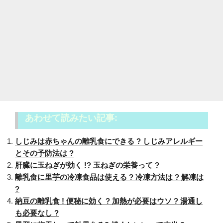
あわせて読みたい記事:
しじみは赤ちゃんの離乳食にできる ? しじみアレルギー
とその予防法は ?
肝臓に玉ねぎが効く !? 玉ねぎの栄養って ?
離乳食に里芋の冷凍食品は使える ? 冷凍方法は ? 解凍は
?
納豆の離乳食 ! 便秘に効く ? 加熱が必要はウソ ? 湯通し
も必要なし ?