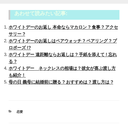
あわせて読みたい記事:
ホワイトデーのお返し 本命ならマカロン ? 食事 ? アクセ
サリー ?
ホワイトデーのお返しはペアウォッチ ? ペアリング ? プ
ロポーズ !?
ホワイトデー 遠距離ならお返しは ? 手紙を添えて ! 忘れ
る ?
ホワイトデー ネックレスの相場は？彼女が喜ぶ渡し方
も紹介！
母の日 義母に結婚前に贈る ? おすすめは ? 渡し方は ?
カ
恋愛
テ
ゴ
リ