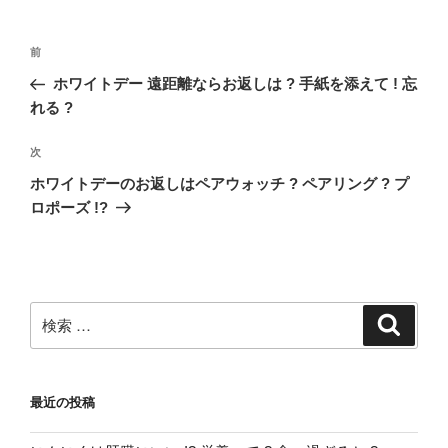
ー
投
過
前
稿
去
ホワイトデー 遠距離ならお返しは ? 手紙を添えて ! 忘
ナ
の
れる ?
ビ
投
稿
ゲ
次
次
の
ー
ホワイトデーのお返しはペアウォッチ ? ペアリング ? プ
投
ロポーズ !?
シ
稿
ョ
ン
検
検
索
索:
最近の投稿