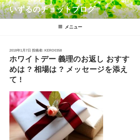
コ
いずるのチョットブログ
ン
テ
ン
メニュー
ツ
へ
ス
投
2018年1月7日
投稿者:
KERO0358
キ
稿
ホワイトデー 義理のお返し おすす
日:
ッ
めは ? 相場は ? メッセージを添え
プ
て !