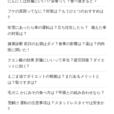
にんにくは肝臓にいい !? 栄養って ? 食べ過ぎると ?
フケの原因ってなに ? 対策は ? もうひとつのおすすめは
?
吹雪にあったら車の運転は ? 立ち往生したら ? 備えた車
の対策は ?
健康診断 前日のお酒はダメ ? 食事の影響は ? 薬は ? 内科
医に聞いた !
クエン酸の効果 肝臓にいいって本当 ? 疲労回復 ? ダイエ
ットに効く?
えごま油でダイエットの根拠は ? まだあるメリットと
は？取りすぎは?
毛ガニ かにみその食べ方は ? 甲羅との組み合わせなら ?
雪解け 運転の注意事項は ? スタッドレスタイヤは安全か
?