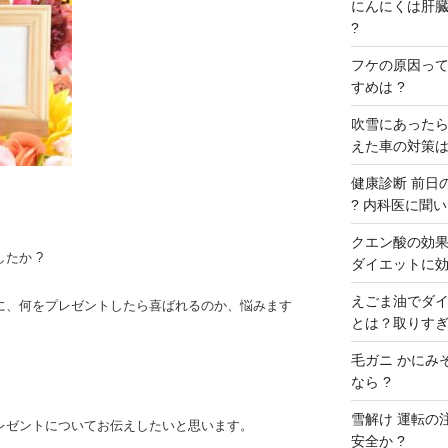
にんにくは肝臓に
?
フケの原因ってな
すめは ?
吹雪にあったら
えた車の対策は
健康診断 前日の
? 内科医に聞いた
クエン酸の効果 
たか ?
ダイエットに効
えごま油でダイ
に、何をプレゼントしたら喜ばれるのか、悩みます
とは？取りすぎ
毛ガニ かにみ
なら ?
雪解け 運転の
レゼントについてお伝えしたいと思います。
安全か ?