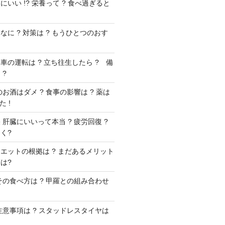
いい !? 栄養って ? 食べ過ぎると
に ? 対策は ? もうひとつのおす
車の運転は ? 立ち往生したら ? 備
 ?
お酒はダメ ? 食事の影響は ? 薬は
 !
肝臓にいいって本当 ? 疲労回復 ?
く?
エットの根拠は ? まだあるメリット
は?
その食べ方は ? 甲羅との組み合わせ
注意事項は ? スタッドレスタイヤは