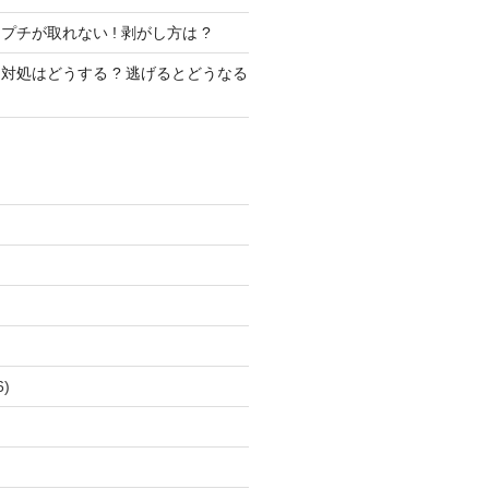
チが取れない ! 剥がし方は ?
対処はどうする ? 逃げるとどうなる
)
)
6)
)
)