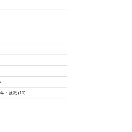
)
)
入学・就職
(10)