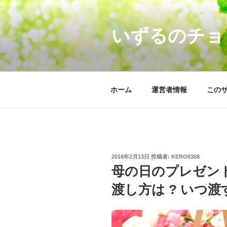
コ
ン
いずるのチョ
テ
ン
ツ
へ
ス
ホーム
運営者情報
この
キ
ッ
プ
投
2018年2月13日
投稿者:
KERO0358
稿
母の日のプレゼント
日:
渡し方は ? いつ渡す