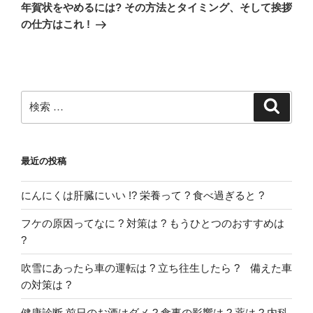
の
ー
年賀状をやめるには? その方法とタイミング、そして挨拶
投
の仕方はこれ !
シ
稿
ョ
ン
検
検
索
索:
最近の投稿
にんにくは肝臓にいい !? 栄養って ? 食べ過ぎると ?
フケの原因ってなに ? 対策は ? もうひとつのおすすめは
?
吹雪にあったら車の運転は ? 立ち往生したら ? 備えた車
の対策は ?
健康診断 前日のお酒はダメ ? 食事の影響は ? 薬は ? 内科