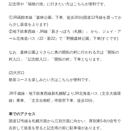
記念塔や「瑞穂の池」に行きたい方はこちらが便利です。
①JR函館本線「森林公園」下車、徒歩20分(国道12号線を渡ってか
ら少し坂道を上ります)
②地下鉄東西線・JR線「新さっぽろ（札幌）」 から、ジェイ・ア
ール北海道バス（22・新22）で「野幌森林公園」下車(すぐです)
なお、森林公園よりさらに奥の開拓の村に行かれる方は「開拓の
村入口」「記念館入口」「開拓の村」下車となります。
(2)大沢口
散策コースを楽しみたい方はこちらが便利です。
JR千歳線・地下鉄東西線新札幌駅よりJR北海道バス（文京大循環
線）乗車、「文京台南町」停留所下車、徒歩10分。
車でのアクセス
国道12号線を札幌方面から江別方面に向かい、厚別東5-8の信号で
右折して坂道を登ると記念塔の前に駐車場があります。