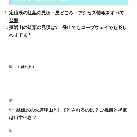
定山渓の紅葉の見頃・見どころ・アクセス情報をすべて
公開
藻岩山の紅葉の見頃は? 登山でもロープウェイでも楽し
めますよ !
カ
札幌だより
テ
ゴ
リ
ー
投
過
前
稿
去
結婚式の欠席理由として許されるのは ? ご祝儀と祝電
ナ
の
は出すべき ?
ビ
投
稿
ゲ
次
次