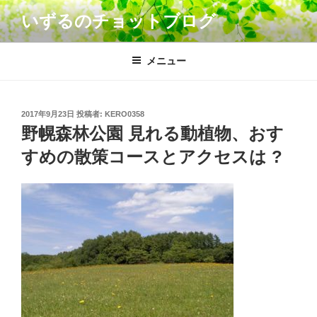
コ
いずるのチョットブログ
ン
テ
ン
メニュー
ツ
へ
ス
投
2017年9月23日
投稿者:
KERO0358
キ
稿
野幌森林公園 見れる動植物、おす
日:
ッ
すめの散策コースとアクセスは ?
プ