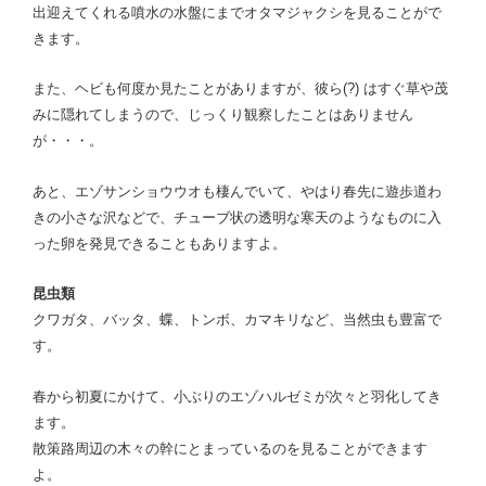
出迎えてくれる噴水の水盤にまでオタマジャクシを見ることがで
きます。
また、ヘビも何度か見たことがありますが、彼ら(?) はすぐ草や茂
みに隠れてしまうので、じっくり観察したことはありません
が・・・。
あと、エゾサンショウウオも棲んでいて、やはり春先に遊歩道わ
きの小さな沢などで、チューブ状の透明な寒天のようなものに入
った卵を発見できることもありますよ。
昆虫類
クワガタ、バッタ、蝶、トンボ、カマキリなど、当然虫も豊富で
す。
春から初夏にかけて、小ぶりのエゾハルゼミが次々と羽化してき
ます。
散策路周辺の木々の幹にとまっているのを見ることができます
よ。