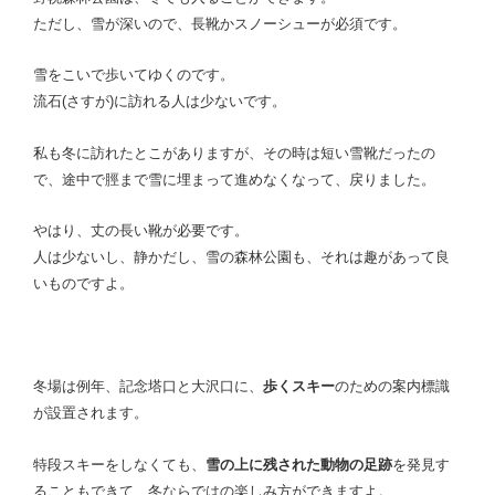
ただし、雪が深いので、長靴かスノーシューが必須です。
雪をこいで歩いてゆくのです。
流石(さすが)に訪れる人は少ないです。
私も冬に訪れたとこがありますが、その時は短い雪靴だったの
で、途中で脛まで雪に埋まって進めなくなって、戻りました。
やはり、丈の長い靴が必要です。
人は少ないし、静かだし、雪の森林公園も、それは趣があって良
いものですよ。
冬場は例年、記念塔口と大沢口に、
歩くスキー
のための案内標識
が設置されます。
特段スキーをしなくても、
雪の上に残された動物の足跡
を発見す
ることもできて、冬ならではの楽しみ方ができますよ。