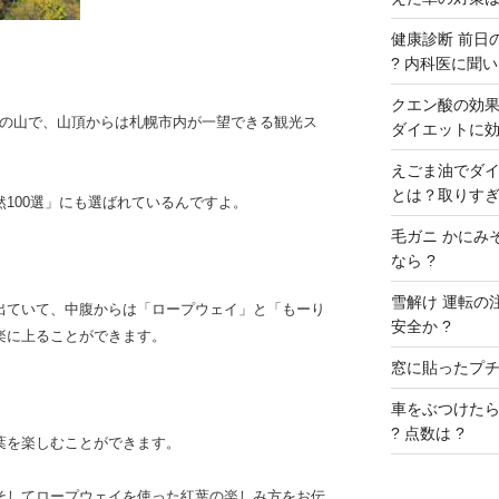
健康診断 前日の
? 内科医に聞いた
クエン酸の効果 
mの山で、山頂からは札幌市内が一望できる観光ス
ダイエットに効
えごま油でダイ
とは？取りすぎ
100選」にも選ばれているんですよ。
毛ガニ かにみ
なら ?
雪解け 運転の
出ていて、中腹からは「ロープウェイ」と「もーり
安全か ?
楽に上ることができます。
窓に貼ったプチプ
車をぶつけたら
? 点数は ?
葉を楽しむことができます。
そしてロープウェイを使った紅葉の楽しみ方をお伝