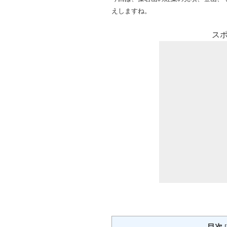
えしますね。
ス
目次