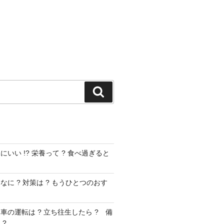
検
索
いい !? 栄養って ? 食べ過ぎると
に ? 対策は ? もうひとつのおす
車の運転は ? 立ち往生したら ? 備
 ?