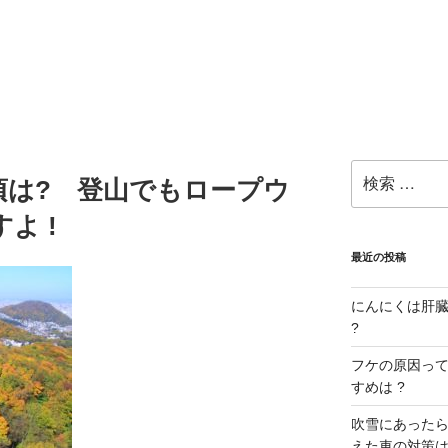
検
頃は? 登山でもロープウ
索:
よ !
最近の投稿
にんにくは肝臓に
?
フケの原因ってな
すめは ?
吹雪にあったら
えた車の対策は