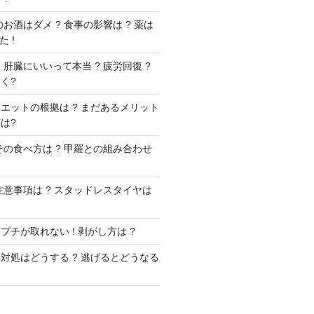
お酒はダメ ? 食事の影響は ? 薬は
 !
肝臓にいいって本当 ? 疲労回復 ?
く?
エットの根拠は ? まだあるメリット
は?
その食べ方は ? 甲羅との組み合わせ
注意事項は ? スタッドレスタイヤは
チが取れない ! 剥がし方は ?
対処はどうする ? 逃げるとどうなる