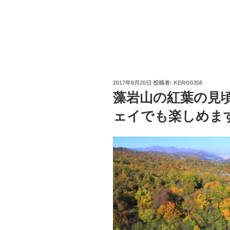
投
2017年9月20日
投稿者:
KERO0358
稿
藻岩山の紅葉の見
日:
ェイでも楽しめます