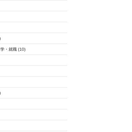
)
入学・就職
(10)
)