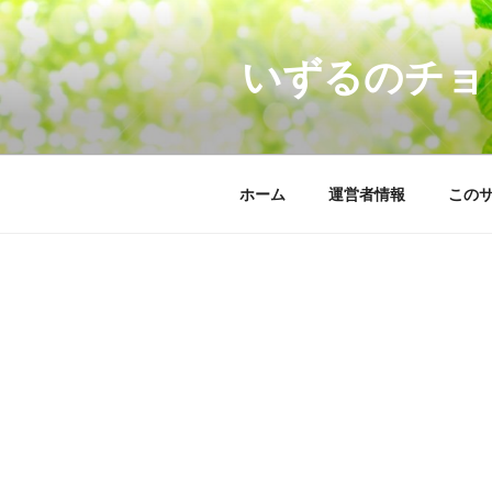
コ
ン
いずるのチョ
テ
ン
ツ
へ
ス
ホーム
運営者情報
この
キ
ッ
プ