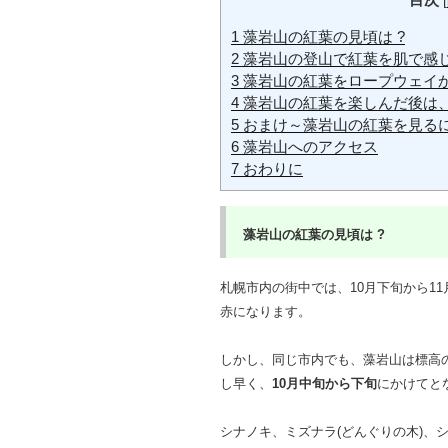
[
1
藻岩山の紅葉の見頃は ?
2
藻岩山の登山で紅葉を肌で感じ
3
藻岩山の紅葉をロープウェイ
4
藻岩山の紅葉を楽しんだ後は、
5
おまけ～藻岩山の紅葉を見るに
6
藻岩山へのアクセス
7
おわりに
藻岩山の紅葉の見頃は
?
札幌市内の街中では、10月下旬から1
赤になります。
しかし、同じ市内でも、藻岩山は標高
し早く、
10月中旬から下旬
にかけてと
シナノキ、ミズナラ(どんぐりの木)、