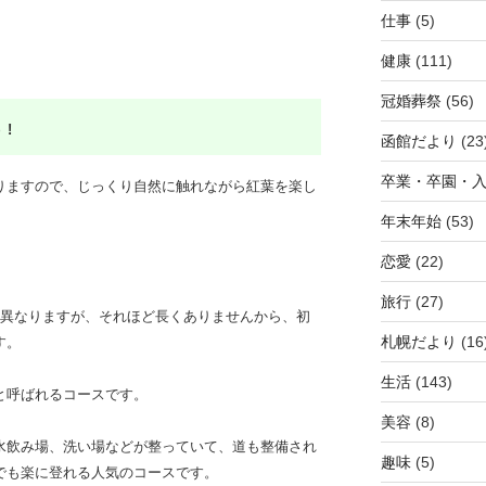
仕事
(5)
健康
(111)
冠婚葬祭
(56)
!
函館だより
(23
卒業・卒園・
りますので、じっくり自然に触れながら紅葉を楽し
年末年始
(53)
恋愛
(22)
旅行
(27)
kmと異なりますが、それほど長くありませんから、初
札幌だより
(16
す。
生活
(143)
と呼ばれるコースです。
美容
(8)
水飲み場、洗い場などが整っていて、道も整備され
趣味
(5)
でも楽に登れる人気のコースです。