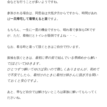
会などを行うことが多いようですね。
参加される場合は、同窓会は大抵夕方からですから、時間があれ
ば
一旦帰宅して着替えると楽
ですよ。
もちろん、一生に一度の機会ですから、晴れ着で参加もOKです
が、ただ、着物だとトイレが面倒ですよね・・・。
なお、着る時と違って脱ぐときはご自分で行います。
振袖を脱ぐときは、
最初に帯の前で結んでいる帯締めから解い
て(ほどいて)ゆきます。
ひとつずつ解いてゆけば良いので難しくありませんが、初めて
で不安でしたら、
着付けのときに着付け師さんに脱ぎ方を聞い
ておくと安心ですよ。
あと、帯など自分では解けないところは家族に解いてもらってく
ださいね。