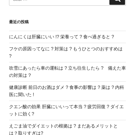
索
索:
最近の投稿
にんにくは肝臓にいい !? 栄養って ? 食べ過ぎると ?
フケの原因ってなに ? 対策は ? もうひとつのおすすめは
?
吹雪にあったら車の運転は ? 立ち往生したら ? 備えた車
の対策は ?
健康診断 前日のお酒はダメ ? 食事の影響は ? 薬は ? 内科
医に聞いた !
クエン酸の効果 肝臓にいいって本当 ? 疲労回復 ? ダイエ
ットに効く?
えごま油でダイエットの根拠は ? まだあるメリットと
は？取りすぎは?