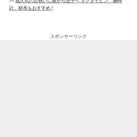
成人式のお祝いに親から息子へ ネクタイピン、腕時
>>
計、財布もおすすめ !
スポンサーリンク