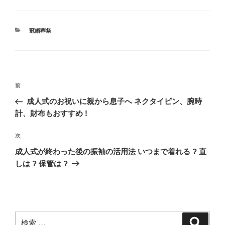
カ
冠婚葬祭
テ
ゴ
リ
ー
投
過
前
稿
去
成人式のお祝いに親から息子へ ネクタイピン、腕時
ナ
の
計、財布もおすすめ !
ビ
投
稿
ゲ
次
次
の
ー
成人式が終わった後の振袖の活用法 いつまで着れる ? 直
投
しは ? 保管は ?
シ
稿
ョ
ン
検
検