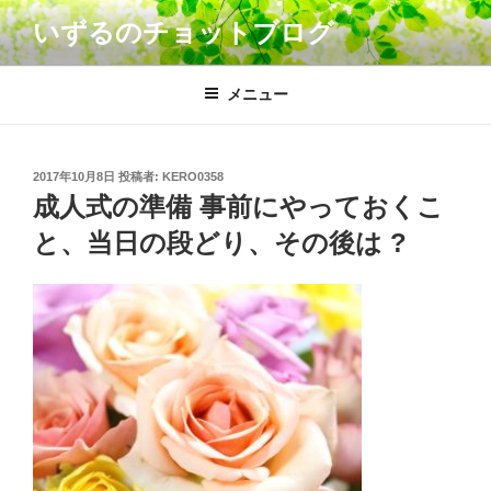
コ
いずるのチョットブログ
ン
テ
ン
メニュー
ツ
へ
ス
投
2017年10月8日
投稿者:
KERO0358
キ
稿
成人式の準備 事前にやっておくこ
日:
ッ
と、当日の段どり、その後は ?
プ