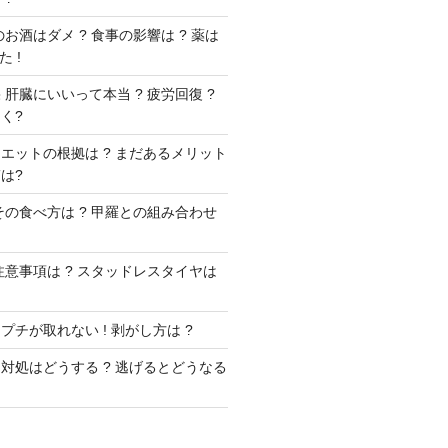
お酒はダメ ? 食事の影響は ? 薬は
 !
肝臓にいいって本当 ? 疲労回復 ?
く?
エットの根拠は ? まだあるメリット
は?
その食べ方は ? 甲羅との組み合わせ
注意事項は ? スタッドレスタイヤは
チが取れない ! 剥がし方は ?
対処はどうする ? 逃げるとどうなる