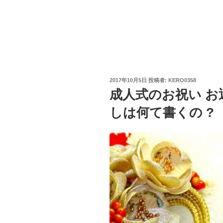
投
2017年10月5日
投稿者:
KERO0358
稿
成人式のお祝い お
日:
しは何て書くの ?