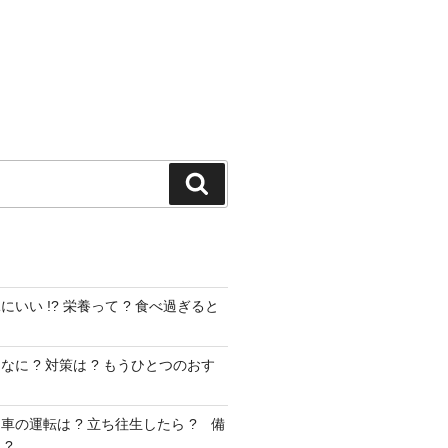
検
索
いい !? 栄養って ? 食べ過ぎると
に ? 対策は ? もうひとつのおす
車の運転は ? 立ち往生したら ? 備
 ?