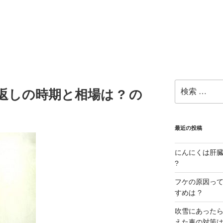
検
返しの時期と相場は ? の
索:
最近の投稿
にんにくは肝臓に
?
フケの原因ってな
すめは ?
吹雪にあったら
えた車の対策は