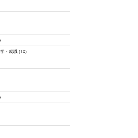
)
入学・就職
(10)
)