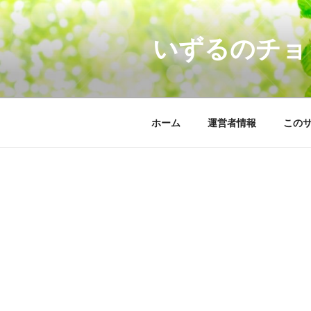
コ
ン
いずるのチョ
テ
ン
ツ
へ
ス
ホーム
運営者情報
この
キ
ッ
プ