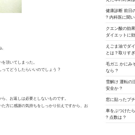
健康診断 前日の
? 内科医に聞いた
クエン酸の効果 
ダイエットに効
。
えごま油でダイ
ね。
とは？取りすぎ
いを頂いてしまった。
毛ガニ かにみ
ってどうしたらいいのでしょう ?
なら ?
雪解け 運転の
安全か ?
から、お返しは必要としないものです。
窓に貼ったプチプ
いた方に感謝の気持ちをしっかり伝えですから、お
車をぶつけたら
? 点数は ?