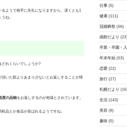
仕事
(5)
いるようで相手に失礼になりますから、遅くとも1
健康
(111)
ょうね。
冠婚葬祭
(56)
函館だより
(23
卒業・卒園・
年末年始
(53)
はどれくらいでしょうか?
恋愛
(22)
が頂いた額よりあまり少ないとお返しすることが帰
旅行
(27)
札幌だより
(16
程度の品物
をお返しするのが相場とされています。
生活
(143)
美容
(8)
消耗品とか食品が喜ばれるようですね。
趣味
(5)