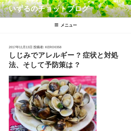
コ
いずるのチョットブログ
ン
テ
ン
メニュー
ツ
へ
ス
投
2017年11月13日
投稿者:
KERO0358
キ
稿
しじみでアレルギー ? 症状と対処
日:
ッ
法、そして予防策は ?
プ