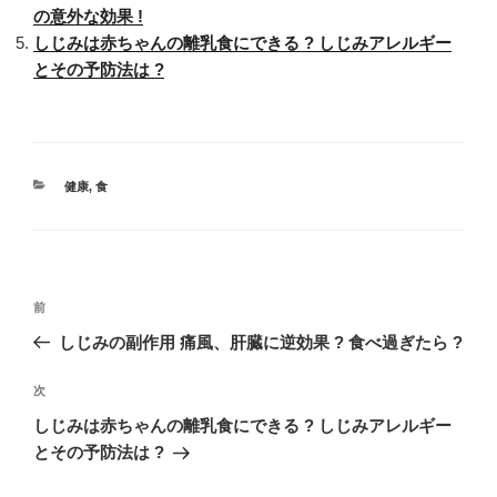
の意外な効果 !
しじみは赤ちゃんの離乳食にできる ? しじみアレルギー
とその予防法は ?
カ
健康
,
食
テ
ゴ
リ
ー
投
過
前
稿
去
しじみの副作用 痛風、肝臓に逆効果 ? 食べ過ぎたら ?
ナ
の
ビ
投
次
次
稿
ゲ
の
しじみは赤ちゃんの離乳食にできる ? しじみアレルギー
投
ー
とその予防法は ?
稿
シ