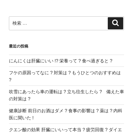
ョ
ン
検
検
索
索:
最近の投稿
にんにくは肝臓にいい !? 栄養って ? 食べ過ぎると ?
フケの原因ってなに ? 対策は ? もうひとつのおすすめは
?
吹雪にあったら車の運転は ? 立ち往生したら ? 備えた車
の対策は ?
健康診断 前日のお酒はダメ ? 食事の影響は ? 薬は ? 内科
医に聞いた !
クエン酸の効果 肝臓にいいって本当 ? 疲労回復 ? ダイエ