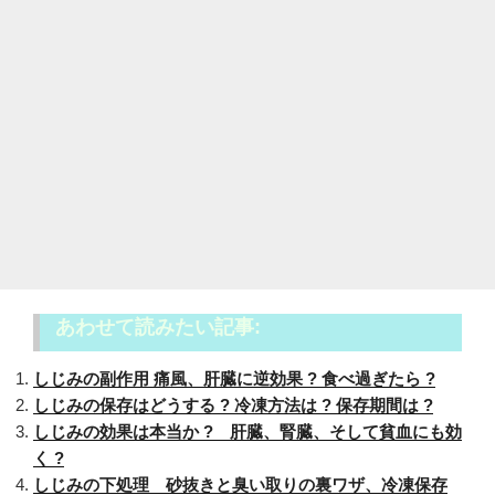
あわせて読みたい記事:
しじみの副作用 痛風、肝臓に逆効果 ? 食べ過ぎたら ?
しじみの保存はどうする ? 冷凍方法は ? 保存期間は ?
しじみの効果は本当か ? 肝臓、腎臓、そして貧血にも効
く ?
しじみの下処理 砂抜きと臭い取りの裏ワザ、冷凍保存