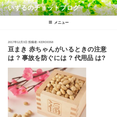
コ
いずるのチョットブログ
ン
テ
ン
メニュー
ツ
へ
ス
投
2017年12月3日
投稿者:
KERO0358
キ
稿
豆まき 赤ちゃんがいるときの注意
日:
ッ
は ? 事故を防ぐには ? 代用品 は?
プ