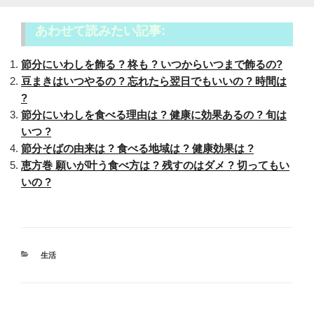
あわせて読みたい記事:
節分にいわしを飾る ? 柊も ? いつからいつまで飾るの?
豆まきはいつやるの ? 忘れたら翌日でもいいの ? 時間は
?
節分にいわしを食べる理由は ? 健康に効果あるの ? 旬は
いつ ?
節分そばの由来は ? 食べる地域は ? 健康効果は ?
恵方巻 願いが叶う食べ方は ? 残すのはダメ ? 切ってもい
いの ?
カ
生活
テ
ゴ
リ
ー