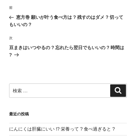
投
過
前
稿
去
恵方巻 願いが叶う食べ方は ? 残すのはダメ ? 切って
ナ
の
もいいの ?
ビ
投
稿
ゲ
次
次
の
ー
豆まきはいつやるの ? 忘れたら翌日でもいいの ? 時間は
投
?
シ
稿
ョ
ン
検
検
索
索:
最近の投稿
にんにくは肝臓にいい !? 栄養って ? 食べ過ぎると ?