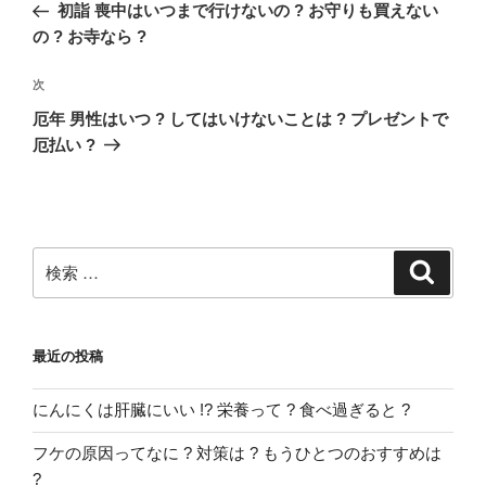
去
初詣 喪中はいつまで行けないの ? お守りも買えない
ナ
の
の ? お寺なら ?
ビ
投
稿
ゲ
次
次
の
ー
厄年 男性はいつ ? してはいけないことは ? プレゼントで
投
厄払い ?
シ
稿
ョ
ン
検
検
索
索:
最近の投稿
にんにくは肝臓にいい !? 栄養って ? 食べ過ぎると ?
フケの原因ってなに ? 対策は ? もうひとつのおすすめは
?