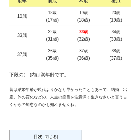
厄年
前厄
本厄
後厄
18歳
19歳
20歳
19歳
(17歳)
(18歳)
(19歳)
32歳
33歳
34歳
33歳
(31歳)
(32歳)
(33歳)
36歳
37歳
38歳
37歳
(35歳)
(36歳)
(37歳)
下段の( )内は満年齢です。
昔は結婚年齢が現代よりかなり早かったこともあって、結婚、出
産、体の変化などの、人生の節目を注意深く生きなさいと言う古
くからの知恵なのかも知れませんね。
目次
[
閉じる
]