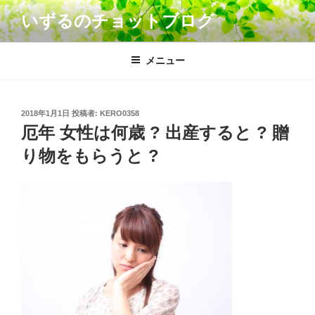
コ
いずるのチョットブログ
ン
テ
ン
メニュー
ツ
へ
ス
投
2018年1月1日
投稿者:
KERO0358
キ
稿
厄年 女性は何歳 ? 出産すると ? 贈
日:
ッ
り物をもらうと ?
プ