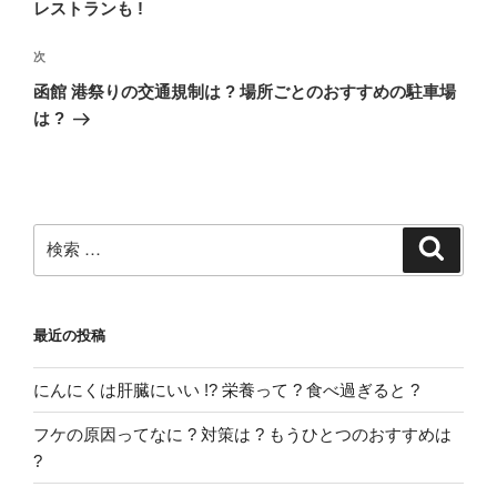
の
レストランも !
ビ
投
稿
ゲ
次
次
の
ー
函館 港祭りの交通規制は ? 場所ごとのおすすめの駐車場
投
は ?
シ
稿
ョ
ン
検
検
索
索:
最近の投稿
にんにくは肝臓にいい !? 栄養って ? 食べ過ぎると ?
フケの原因ってなに ? 対策は ? もうひとつのおすすめは
?