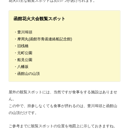
花火の主な観覧スポットは次の7つがあげられます。
函館花火大会観覧スポット
・豊川埠頭
・摩周丸(函館市青函連絡船記念館)
・旧桟橋
・元町公園
・船見公園
・八幡坂
・函館山の山頂
屋外の観覧スポットには、当然ですが食事をする施設はありませ
ん。
この中で、持参しなくても食事が摂れるのは、豊川埠頭と函館山
の山頂だけです。
ご参考までに観覧スポットの位置を地図上に示しておきますね。