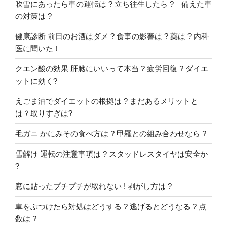
吹雪にあったら車の運転は ? 立ち往生したら ? 備えた車
の対策は ?
健康診断 前日のお酒はダメ ? 食事の影響は ? 薬は ? 内科
医に聞いた !
クエン酸の効果 肝臓にいいって本当 ? 疲労回復 ? ダイエ
ットに効く?
えごま油でダイエットの根拠は ? まだあるメリットと
は？取りすぎは?
毛ガニ かにみその食べ方は ? 甲羅との組み合わせなら ?
雪解け 運転の注意事項は ? スタッドレスタイヤは安全か
?
窓に貼ったプチプチが取れない ! 剥がし方は ?
車をぶつけたら対処はどうする ? 逃げるとどうなる ? 点
数は ?