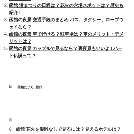
函館 港まつりの日程は ? 花火の穴場スポットは ? 歴史も
紹介 !
函館の夜景 交通手段のまとめ バス、タクシー、ロープウ
ェイなら ?
函館の夜景 車で行ける ? 駐車場は ? 車のメリット・デメ
リットは ?
函館の夜景 カップルで見るなら ? 裏夜景もいいよ ! ハー
ト伝説って ?
カ
函館だより
,
旅行
テ
ゴ
リ
ー
投
過
前
稿
去
函館 花火を混雑なしで見るには ? 見えるホテルは ?
ナ