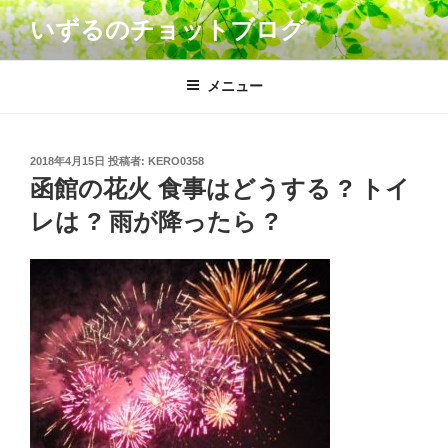
コ
いずるのチョットブログ
ン
テ
ン
メニュー
ツ
へ
ス
投
2018年4月15日
投稿者:
KERO0358
キ
稿
函館の花火 食事はどうする ? トイ
日:
ッ
レは ? 雨が降ったら ?
プ