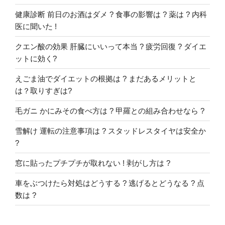
健康診断 前日のお酒はダメ ? 食事の影響は ? 薬は ? 内科
医に聞いた !
クエン酸の効果 肝臓にいいって本当 ? 疲労回復 ? ダイエ
ットに効く?
えごま油でダイエットの根拠は ? まだあるメリットと
は？取りすぎは?
毛ガニ かにみその食べ方は ? 甲羅との組み合わせなら ?
雪解け 運転の注意事項は ? スタッドレスタイヤは安全か
?
窓に貼ったプチプチが取れない ! 剥がし方は ?
車をぶつけたら対処はどうする ? 逃げるとどうなる ? 点
数は ?