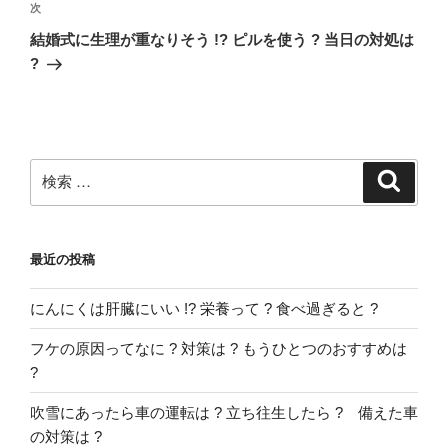
稿
ゲ
次
次
の
ー
結婚式に生理が重なりそう !? ピルを使う ? 当日の対処は
投
?
シ
稿
ョ
ン
検
検
索
索:
最近の投稿
にんにくは肝臓にいい !? 栄養って ? 食べ過ぎると ?
フケの原因ってなに ? 対策は ? もうひとつのおすすめは
?
吹雪にあったら車の運転は ? 立ち往生したら ? 備えた車
の対策は ?