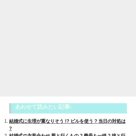
あわせて読みたい記事:
結婚式に生理が重なりそう !? ピルを使う ? 当日の対処は
?
結婚式の衣装合わせ 親と行くもの ? 義母も一緒 ? 彼と行