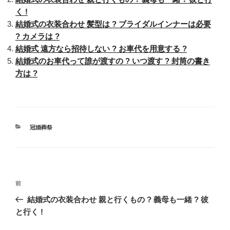
く !
結婚式の衣装合わせ 髪型は ? ブライダルインナーは必要
? カメラは ?
結婚式 遠方なら招待しない ? お車代を用意する ?
結婚式のお車代って誰が渡すの ? いつ渡す ? 封筒の書き
方は ?
カ
冠婚葬祭
テ
ゴ
リ
ー
投
過
前
稿
去
結婚式の衣装合わせ 親と行くもの ? 義母も一緒 ? 彼
ナ
の
と行く !
ビ
投