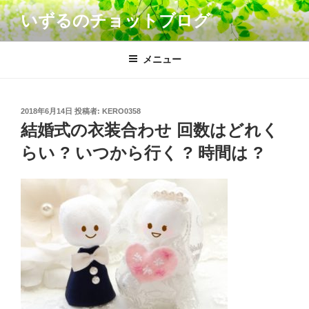
コ
いずるのチョットブログ
ン
テ
ン
メニュー
ツ
へ
ス
投
2018年6月14日
投稿者:
KERO0358
キ
稿
結婚式の衣装合わせ 回数はどれく
日:
ッ
らい ? いつから行く ? 時間は ?
プ