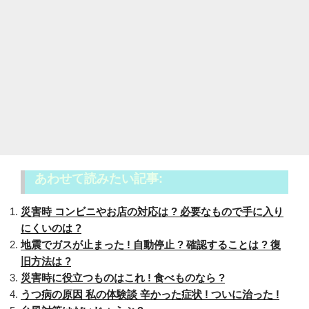
あわせて読みたい記事:
災害時 コンビニやお店の対応は ? 必要なもので手に入り
にくいのは ?
地震でガスが止まった ! 自動停止 ? 確認することは ? 復
旧方法は ?
災害時に役立つものはこれ ! 食べものなら ?
うつ病の原因 私の体験談 辛かった症状 ! ついに治った !