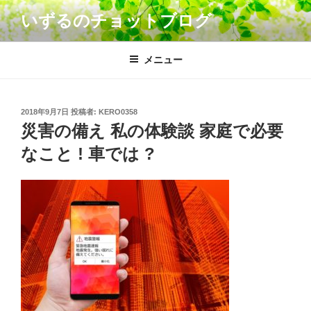
コ
いずるのチョットブログ
ン
テ
ン
メニュー
ツ
へ
ス
投
2018年9月7日
投稿者:
KERO0358
キ
稿
災害の備え 私の体験談 家庭で必要
日:
ッ
なこと ! 車では ?
プ