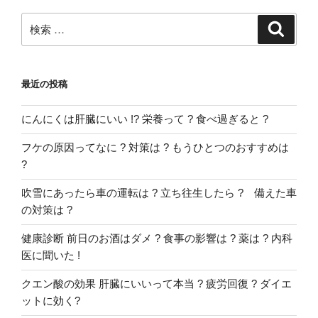
検
検
索
索:
最近の投稿
にんにくは肝臓にいい !? 栄養って ? 食べ過ぎると ?
フケの原因ってなに ? 対策は ? もうひとつのおすすめは
?
吹雪にあったら車の運転は ? 立ち往生したら ? 備えた車
の対策は ?
健康診断 前日のお酒はダメ ? 食事の影響は ? 薬は ? 内科
医に聞いた !
クエン酸の効果 肝臓にいいって本当 ? 疲労回復 ? ダイエ
ットに効く?