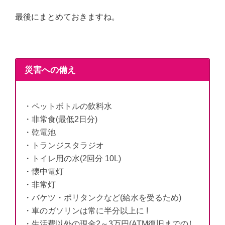
最後にまとめておきますね。
災害への備え
・ペットボトルの飲料水
・非常食(最低2日分)
・乾電池
・トランジスタラジオ
・トイレ用の水(2回分 10L)
・懐中電灯
・非常灯
・バケツ・ポリタンクなど(給水を受るため)
・車のガソリンは常に半分以上に !
・生活費以外の現金2～3万円(ATM復旧までのし