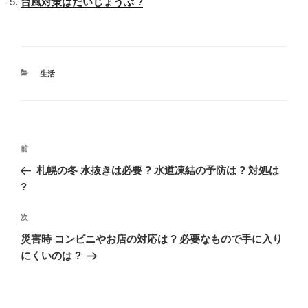
台風対策はだいじょうぶ ?
カ
生活
テ
ゴ
リ
ー
投
過
前
稿
去
札幌の冬 水抜きは必要 ? 水道凍結の予防は ? 対処は
ナ
の
?
ビ
投
稿
ゲ
次
次
の
ー
災害時 コンビニやお店の対応は ? 必要なもので手に入り
投
にくいのは ?
シ
稿
ョ
ン