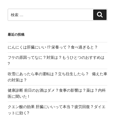
検
検
索
索:
最近の投稿
にんにくは肝臓にいい !? 栄養って ? 食べ過ぎると ?
フケの原因ってなに ? 対策は ? もうひとつのおすすめは
?
吹雪にあったら車の運転は ? 立ち往生したら ? 備えた車
の対策は ?
健康診断 前日のお酒はダメ ? 食事の影響は ? 薬は ? 内科
医に聞いた !
クエン酸の効果 肝臓にいいって本当 ? 疲労回復 ? ダイエ
ットに効く?