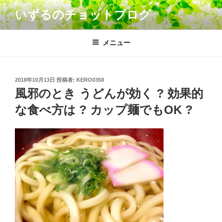
コ
いずるのチョットブログ
ン
テ
ン
メニュー
ツ
へ
ス
投
2018年10月13日
投稿者:
KERO0358
キ
稿
風邪のとき うどんが効く ? 効果的
日:
ッ
な食べ方は ? カップ麺でもOK ?
プ