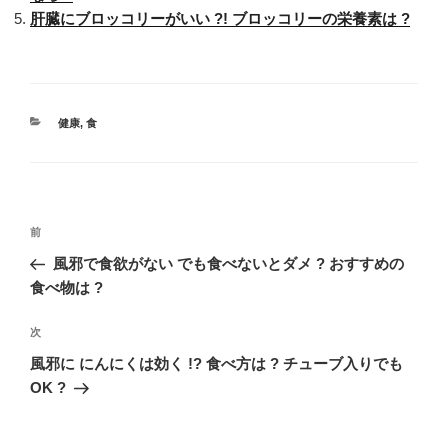
肝臓にブロッコリーがいい ?! ブロッコリーの栄養素は ?
カ
健康
,
食
テ
ゴ
リ
ー
投
過
前
稿
去
風邪で食欲がない でも食べないとダメ ? おすすめの
ナ
の
食べ物は ?
ビ
投
稿
ゲ
次
次
の
ー
風邪に にんにくは効く !? 食べ方は ? チューブ入りでも
投
OK ?
シ
稿
ョ
ン