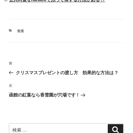
カ
生活
テ
ゴ
リ
ー
投
過
前
稿
去
クリスマスプレゼントの渡し方 効果的な方法は ?
ナ
の
ビ
投
次
次
稿
ゲ
の
函館の紅葉なら香雪園が穴場です !
投
ー
稿
シ
ョ
ン
検
検
索