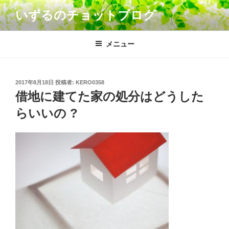
コ
いずるのチョットブログ
ン
テ
ン
メニュー
ツ
へ
ス
投
2017年8月18日
投稿者:
KERO0358
キ
稿
借地に建てた家の処分はどうした
日:
ッ
らいいの ?
プ