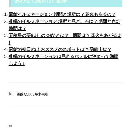
あわせて読みたい記事:
函館イルミネーション 期間と場所は ? 花火もあるの ?
札幌のイルミネーション 場所と見どころは ? 期間と点灯
時間は ?
五稜星の夢(ほしのゆめ)とは ? 期間は ? 花火もあがるよ
!
函館の初日の出 おススメのスポットは ? 函館山は ?
札幌のイルミネーションは見れるホテルに泊まって満喫
しよう !
カ
函館だより
,
年末年始
テ
ゴ
リ
ー
投
過
前