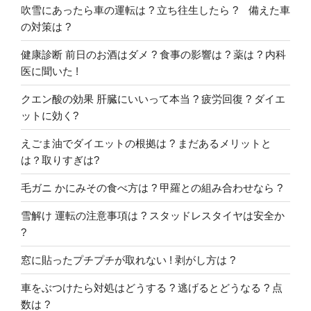
吹雪にあったら車の運転は ? 立ち往生したら ? 備えた車
の対策は ?
健康診断 前日のお酒はダメ ? 食事の影響は ? 薬は ? 内科
医に聞いた !
クエン酸の効果 肝臓にいいって本当 ? 疲労回復 ? ダイエ
ットに効く?
えごま油でダイエットの根拠は ? まだあるメリットと
は？取りすぎは?
毛ガニ かにみその食べ方は ? 甲羅との組み合わせなら ?
雪解け 運転の注意事項は ? スタッドレスタイヤは安全か
?
窓に貼ったプチプチが取れない ! 剥がし方は ?
車をぶつけたら対処はどうする ? 逃げるとどうなる ? 点
数は ?