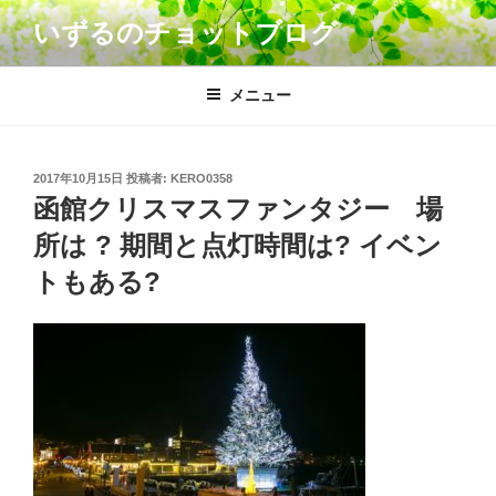
コ
いずるのチョットブログ
ン
テ
ン
メニュー
ツ
へ
ス
投
2017年10月15日
投稿者:
KERO0358
キ
稿
函館クリスマスファンタジー 場
日:
ッ
所は ? 期間と点灯時間は? イベン
プ
トもある?