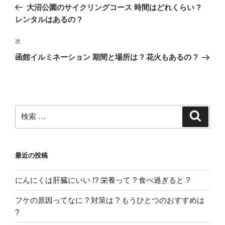
稿
去
大沼公園のサイクリングコース 時間はどれくらい ?
ナ
の
レンタルはあるの ?
ビ
投
稿
ゲ
次
次
の
ー
函館イルミネーション 期間と場所は ? 花火もあるの ?
投
シ
稿
ョ
ン
検
検
索
索:
最近の投稿
にんにくは肝臓にいい !? 栄養って ? 食べ過ぎると ?
フケの原因ってなに ? 対策は ? もうひとつのおすすめは
?