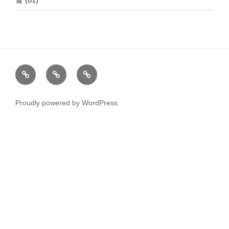
ホ
運
こ
ー
営
の
ム
者
サ
Proudly powered by WordPress
情
イ
報
ト
に
つ
い
て