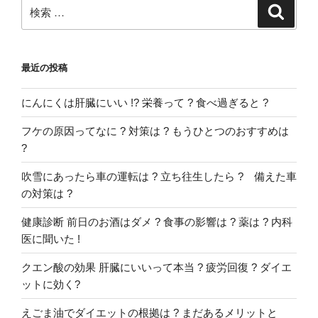
検
検
索
索:
最近の投稿
にんにくは肝臓にいい !? 栄養って ? 食べ過ぎると ?
フケの原因ってなに ? 対策は ? もうひとつのおすすめは
?
吹雪にあったら車の運転は ? 立ち往生したら ? 備えた車
の対策は ?
健康診断 前日のお酒はダメ ? 食事の影響は ? 薬は ? 内科
医に聞いた !
クエン酸の効果 肝臓にいいって本当 ? 疲労回復 ? ダイエ
ットに効く?
えごま油でダイエットの根拠は ? まだあるメリットと