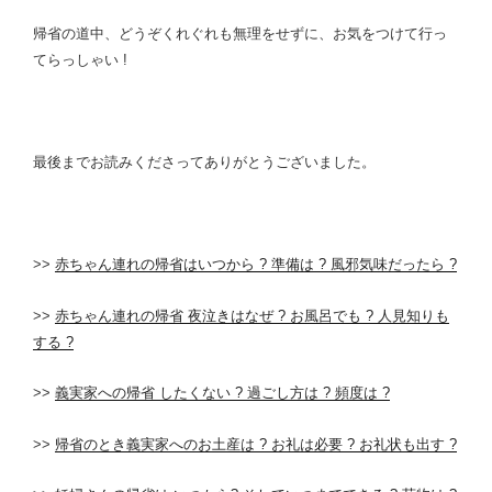
帰省の道中、どうぞくれぐれも無理をせずに、
お気をつけて
行っ
てらっしゃい !
最後までお読みくださってありがとうございました。
>>
赤ちゃん連れの帰省はいつから ? 準備は ? 風邪気味だったら ?
>>
赤ちゃん連れの帰省 夜泣きはなぜ ? お風呂でも ? 人見知りも
する ?
>>
義実家への帰省 したくない ? 過ごし方は ? 頻度は ?
>>
帰省のとき義実家へのお土産は ? お礼は必要 ? お礼状も出す ?