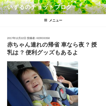
コ
いずるのチョットブログ
ン
テ
ン
メニュー
ツ
へ
ス
投
2017年12月22日
投稿者:
KERO0358
キ
稿
赤ちゃん連れの帰省 車なら夜 ? 授
日:
ッ
乳は ? 便利グッズもあるよ
プ