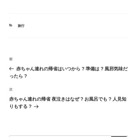
カ
旅行
テ
ゴ
リ
ー
投
過
前
稿
去
赤ちゃん連れの帰省はいつから ? 準備は ? 風邪気味だ
ナ
の
ったら ?
ビ
投
稿
ゲ
次
次
の
ー
赤ちゃん連れの帰省 夜泣きはなぜ ? お風呂でも ? 人見知
投
りもする ?
シ
稿
ョ
ン