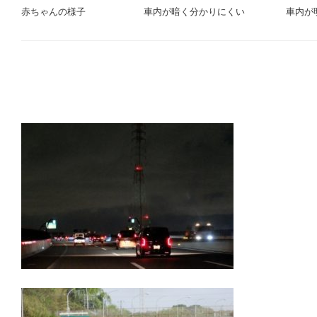
赤ちゃんの様子
車内が暗く分かりにくい
車内が