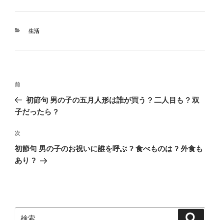
カ
生活
テ
ゴ
リ
ー
投
過
前
稿
去
初節句 男の子の五月人形は誰が買う ? 二人目も ? 双
ナ
の
子だったら ?
ビ
投
稿
ゲ
次
次
の
ー
初節句 男の子のお祝いに誰を呼ぶ ? 食べものは ? 外食も
投
あり ?
シ
稿
ョ
ン
検
検