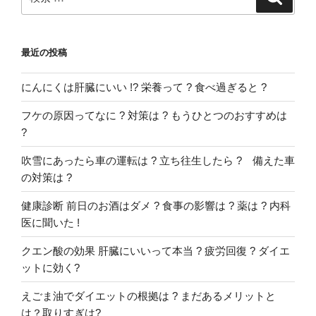
索
索:
最近の投稿
にんにくは肝臓にいい !? 栄養って ? 食べ過ぎると ?
フケの原因ってなに ? 対策は ? もうひとつのおすすめは
?
吹雪にあったら車の運転は ? 立ち往生したら ? 備えた車
の対策は ?
健康診断 前日のお酒はダメ ? 食事の影響は ? 薬は ? 内科
医に聞いた !
クエン酸の効果 肝臓にいいって本当 ? 疲労回復 ? ダイエ
ットに効く?
えごま油でダイエットの根拠は ? まだあるメリットと
は？取りすぎは?