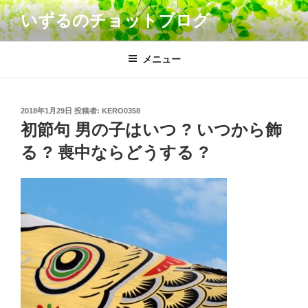
コ
いずるのチョットブログ
ン
テ
ン
メニュー
ツ
へ
ス
投
2018年1月29日
投稿者:
KERO0358
キ
稿
初節句 男の子はいつ ? いつから飾
日:
ッ
る ? 喪中ならどうする ?
プ