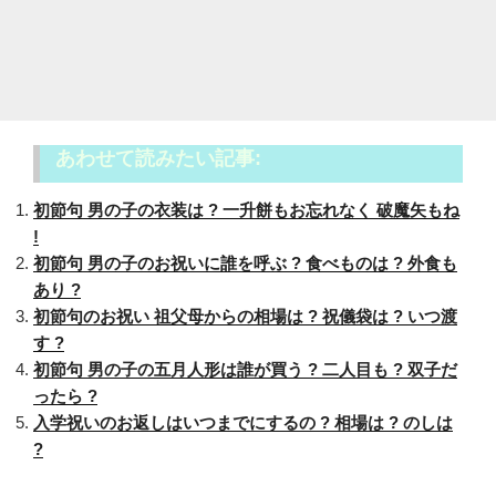
あわせて読みたい記事:
初節句 男の子の衣装は ? 一升餅もお忘れなく 破魔矢もね
!
初節句 男の子のお祝いに誰を呼ぶ ? 食べものは ? 外食も
あり ?
初節句のお祝い 祖父母からの相場は ? 祝儀袋は ? いつ渡
す ?
初節句 男の子の五月人形は誰が買う ? 二人目も ? 双子だ
ったら ?
入学祝いのお返しはいつまでにするの ? 相場は ? のしは
?