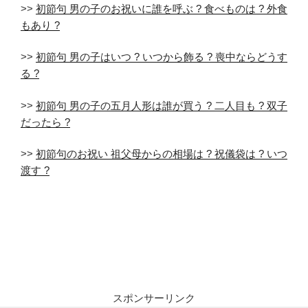
>>
初節句 男の子のお祝いに誰を呼ぶ ? 食べものは ? 外食
もあり ?
>>
初節句 男の子はいつ ? いつから飾る ? 喪中ならどうす
る ?
>>
初節句 男の子の五月人形は誰が買う ? 二人目も ? 双子
だったら ?
>>
初節句のお祝い 祖父母からの相場は ? 祝儀袋は ? いつ
渡す ?
スポンサーリンク