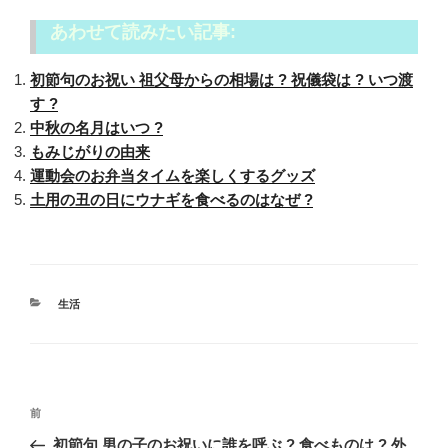
あわせて読みたい記事:
初節句のお祝い 祖父母からの相場は ? 祝儀袋は ? いつ渡
す ?
中秋の名月はいつ ?
もみじがりの由来
運動会のお弁当タイムを楽しくするグッズ
土用の丑の日にウナギを食べるのはなぜ ?
カ
生活
テ
ゴ
リ
ー
投
過
前
稿
去
初節句 男の子のお祝いに誰を呼ぶ ? 食べものは ? 外