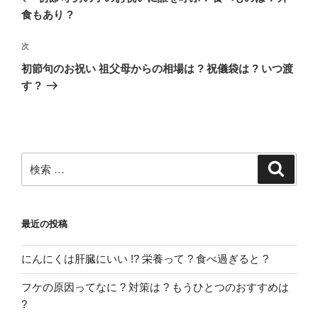
ナ
の
食もあり ?
ビ
投
稿
ゲ
次
次
の
ー
初節句のお祝い 祖父母からの相場は ? 祝儀袋は ? いつ渡
投
す ?
シ
稿
ョ
ン
検
検
索
索:
最近の投稿
にんにくは肝臓にいい !? 栄養って ? 食べ過ぎると ?
フケの原因ってなに ? 対策は ? もうひとつのおすすめは
?