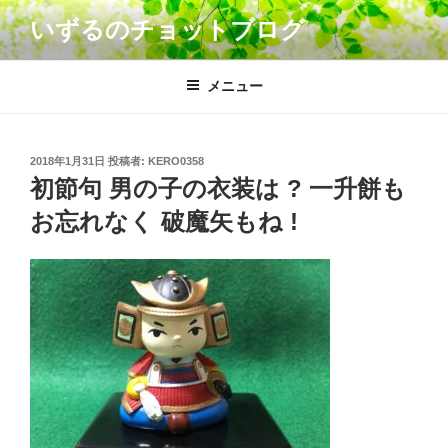
コ
いずるのチョットブログ
ン
テ
ン
メニュー
ツ
へ
ス
投
2018年1月31日
投稿者:
KERO0358
キ
稿
初節句 男の子の衣装は ? 一升餅も
日:
ッ
お忘れなく 破魔矢もね !
プ