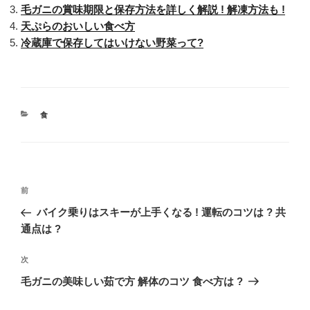
毛ガニの賞味期限と保存方法を詳しく解説 ! 解凍方法も !
天ぷらのおいしい食べ方
冷蔵庫で保存してはいけない野菜って?
カ
食
テ
ゴ
リ
ー
投
過
前
稿
去
バイク乗りはスキーが上手くなる ! 運転のコツは ? 共
ナ
の
通点は ?
ビ
投
稿
ゲ
次
次
の
ー
毛ガニの美味しい茹で方 解体のコツ 食べ方は ?
投
シ