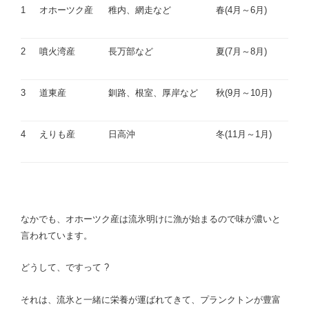
1
オホーツク産
稚内、網走など
春(4月～6月)
2
噴火湾産
長万部など
夏(7月～8月)
3
道東産
釧路、根室、厚岸など
秋(9月～10月)
4
えりも産
日高沖
冬(11月～1月)
なかでも、オホーツク産は流氷明けに漁が始まるので味が濃いと
言われています。
どうして、ですって ?
それは、流氷と一緒に栄養が運ばれてきて、プランクトンが豊富