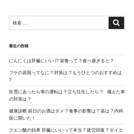
稿
ョ
ン
検
検
索
索:
最近の投稿
にんにくは肝臓にいい !? 栄養って ? 食べ過ぎると ?
フケの原因ってなに ? 対策は ? もうひとつのおすすめは
?
吹雪にあったら車の運転は ? 立ち往生したら ? 備えた車
の対策は ?
健康診断 前日のお酒はダメ ? 食事の影響は ? 薬は ? 内科
医に聞いた !
クエン酸の効果 肝臓にいいって本当 ? 疲労回復 ? ダイエ