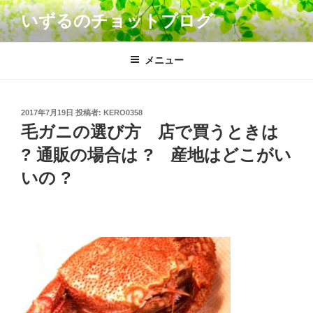
コ
いずるのチョットブログ
ン
テ
ン
メニュー
ツ
へ
ス
投
2017年7月19日
投稿者:
KERO0358
キ
稿
毛ガニの選び方 店で買うときは
日:
ッ
? 通販の場合は ? 産地はどこがい
プ
いの ?