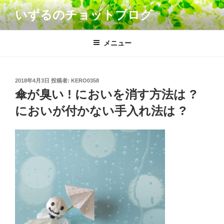
コ
いずるのチョットブログ
ン
テ
ン
メニュー
ツ
へ
ス
投
2018年4月3日
投稿者:
KERO0358
キ
稿
傘が臭い ! においを消す方法は ?
日:
ッ
においが付かない手入れ法は ?
プ