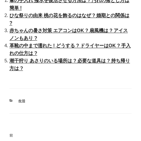
傘の手入れ 撥水を復活させる方法は ? 汚れの落とし方は
簡単 !
ひな祭りの由来 桃の花を飾るのはなぜ ? 婚期との関係は
?
赤ちゃんの暑さ対策 エアコンはOK ? 扇風機は ? アイス
ノンもあり ?
革靴の中まで濡れた ! どうする ? ドライヤーはOK ? 手入
れの仕方は ?
潮干狩り あさりのいる場所は ? 必要な道具は ? 持ち帰り
方は ?
カ
生活
テ
ゴ
リ
ー
投
過
前