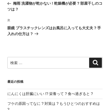
稿
去
梅雨 洗濯物が乾かない ! 乾燥機が必要 ? 部屋干しのコ
ナ
の
ツは ?
ビ
投
稿
ゲ
次
次
の
ー
眼鏡 プラスチックレンズはお風呂に入っても大丈夫 ? 手
投
入れの仕方は ?
シ
稿
ョ
ン
検
検
索
索:
最近の投稿
にんにくは肝臓にいい !? 栄養って ? 食べ過ぎると ?
フケの原因ってなに ? 対策は ? もうひとつのおすすめは
?