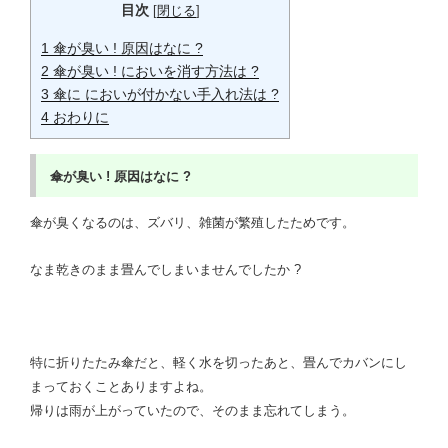
目次
[
閉じる
]
1
傘が臭い ! 原因はなに ?
2
傘が臭い ! においを消す方法は ?
3
傘に においが付かない手入れ法は ?
4
おわりに
傘が臭い !
原因はなに ?
傘が臭くなるのは、ズバリ、雑菌が繁殖したためです。
なま乾きのまま畳んでしまいませんでしたか ?
特に折りたたみ傘だと、軽く水を切ったあと、畳んでカバンにし
まっておくことありますよね。
帰りは雨が上がっていたので、そのまま忘れてしまう。