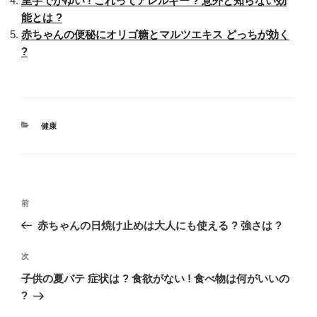
里芋でかゆい ! これってアレルギー ? 意外と知らない効
能とは ?
赤ちゃんの便秘にオリゴ糖とマルツエキス どっちが効く
?
カ
健康
テ
ゴ
リ
ー
投
過
前
稿
去
赤ちゃんの日焼け止めは大人にも使える ? 強さは ?
ナ
の
ビ
投
次
次
稿
ゲ
の
子供の夏バテ 症状は ? 食欲がない ! 食べ物は何がいいの
投
ー
?
稿
シ