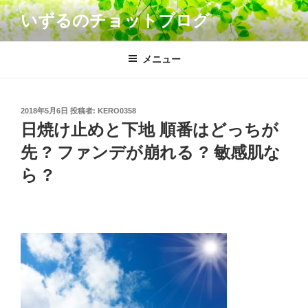
コ
いずるのチョットブログ
ン
テ
ン
メニュー
ツ
へ
ス
投
2018年5月6日
投稿者:
KERO0358
キ
稿
日焼け止めと下地 順番はどっちが
日:
ッ
先 ? ファンデが崩れる ? 敏感肌な
プ
ら ?