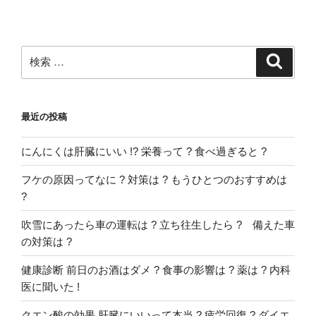
ョ
ン
検
検
索
索:
最近の投稿
にんにくは肝臓にいい !? 栄養って ? 食べ過ぎると ?
フケの原因ってなに ? 対策は ? もうひとつのおすすめは
?
吹雪にあったら車の運転は ? 立ち往生したら ? 備えた車
の対策は ?
健康診断 前日のお酒はダメ ? 食事の影響は ? 薬は ? 内科
医に聞いた !
クエン酸の効果 肝臓にいいって本当 ? 疲労回復 ? ダイエ