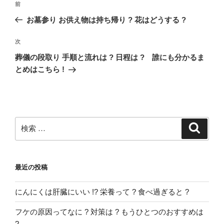
過
前
稿
去
お墓参り お供え物は持ち帰り ? 花はどうする ?
ナ
の
ビ
投
次
次
稿
ゲ
の
葬儀の段取り 手順と流れは ? 日程は ? 誰にも分かるま
投
ー
とめはこちら !
稿
シ
ョ
ン
検
検
索
索:
最近の投稿
にんにくは肝臓にいい !? 栄養って ? 食べ過ぎると ?
フケの原因ってなに ? 対策は ? もうひとつのおすすめは
?