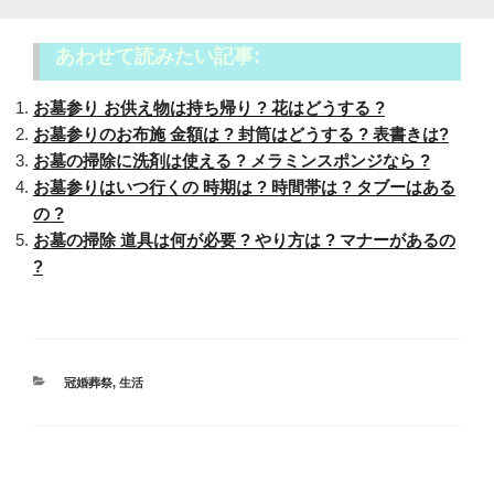
あわせて読みたい記事:
お墓参り お供え物は持ち帰り ? 花はどうする ?
お墓参りのお布施 金額は ? 封筒はどうする ? 表書きは?
お墓の掃除に洗剤は使える ? メラミンスポンジなら ?
お墓参りはいつ行くの 時期は ? 時間帯は ? タブーはある
の ?
お墓の掃除 道具は何が必要 ? やり方は ? マナーがあるの
?
カ
冠婚葬祭
,
生活
テ
ゴ
リ
ー
投