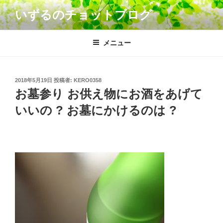
コ
いずるのチョットブログ
ン
テ
ン
メニュー
ツ
へ
ス
投
2018年5月19日
投稿者:
KERO0358
キ
稿
お墓参り お供え物にお酒をあげて
日:
ッ
いいの ? お墓にかけるのは ?
プ