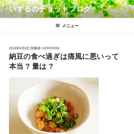
コ
いずるのチョットブログ
ン
テ
ン
メニュー
ツ
へ
ス
投
2018年8月6日
投稿者:
KERO0358
キ
稿
納豆の食べ過ぎは痛風に悪いって
日:
ッ
本当 ? 量は ?
プ