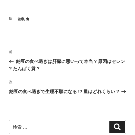
カ
健康
,
食
テ
ゴ
リ
ー
投
過
前
稿
去
納豆の食べ過ぎは肝臓に悪いって本当 ? 原因はセレン
ナ
の
? たんぱく質 ?
ビ
投
稿
ゲ
次
次
の
ー
納豆の食べ過ぎで生理不順になる !? 量はどれくらい ?
投
シ
稿
ョ
ン
検
検
索
索: