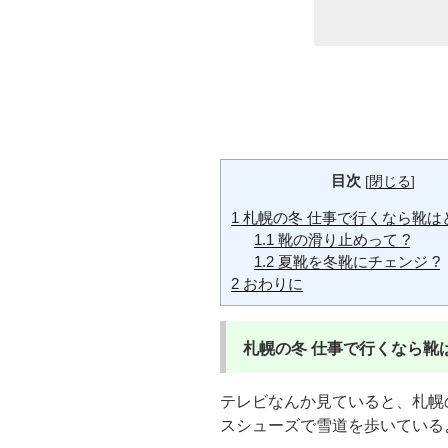
目次
[
閉じる
]
1
札幌の冬 仕事で行くなら靴はど
1.1
靴の滑り止めって ?
1.2
夏靴を冬靴にチェンジ ?
2
おわりに
札幌の冬
仕事で行くなら靴は
テレビなんか見ていると、札幌
スシューズで雪道を歩いている