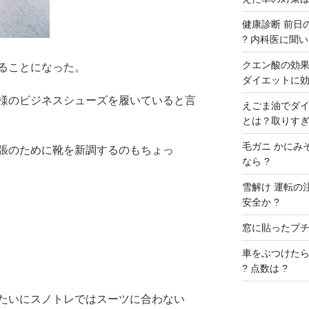
健康診断 前日の
? 内科医に聞いた
クエン酸の効果 
ることになった。
ダイエットに効
様のビジネスシューズを履いていると言
えごま油でダイ
とは？取りすぎ
毛ガニ かにみ
張のために靴を新調するのもちょっ
なら ?
雪解け 運転の
安全か ?
窓に貼ったプチプ
車をぶつけたら
? 点数は ?
たいにスノトレではスーツに合わない