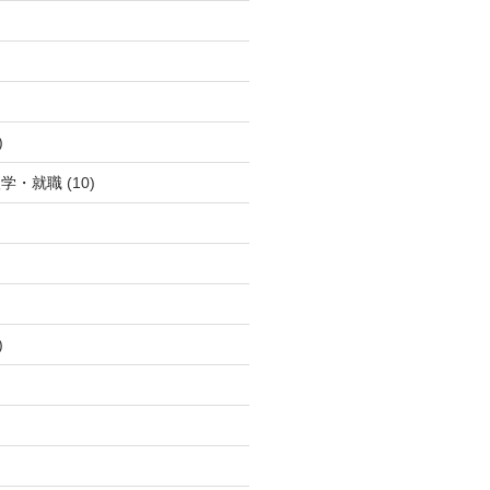
)
入学・就職
(10)
)