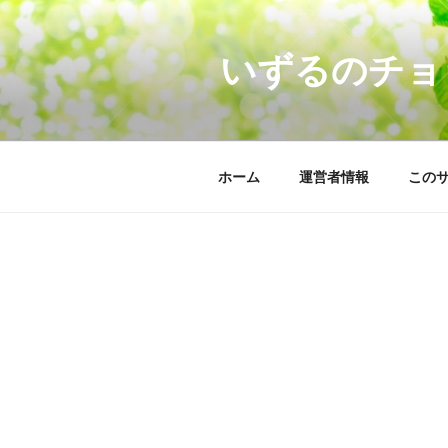
コ
ン
いずるのチョ
テ
ン
ツ
へ
ス
ホーム
運営者情報
この
キ
ッ
プ