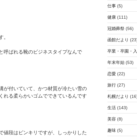
仕事
(5)
健康
(111)
冠婚葬祭
(56)
す。
函館だより
(23
卒業・卒園・
と呼ばれる靴のビジネスタイプなんで
年末年始
(53)
恋愛
(22)
旅行
(27)
溝が付いていて、かつ材質が冷たい雪の
くれる柔らかいゴムでできているんです
札幌だより
(16
生活
(143)
美容
(8)
趣味
(5)
で値段はピンキリですが、しっかりした