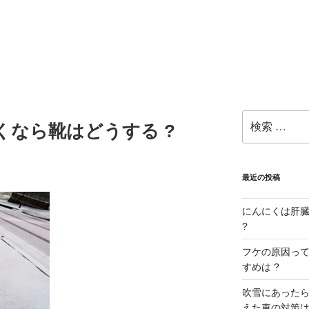
検
くなら靴はどうする ?
索:
最近の投稿
にんにくは肝臓に
?
フケの原因ってな
すめは ?
吹雪にあったら
えた車の対策は