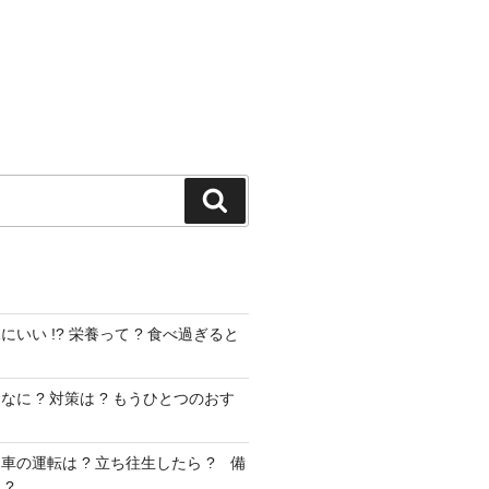
検
索
いい !? 栄養って ? 食べ過ぎると
に ? 対策は ? もうひとつのおす
車の運転は ? 立ち往生したら ? 備
 ?