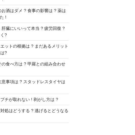
お酒はダメ ? 食事の影響は ? 薬は
 !
肝臓にいいって本当 ? 疲労回復 ?
く?
エットの根拠は ? まだあるメリット
は?
その食べ方は ? 甲羅との組み合わせ
注意事項は ? スタッドレスタイヤは
チが取れない ! 剥がし方は ?
対処はどうする ? 逃げるとどうなる