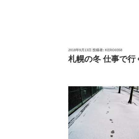
投
2018年9月13日
投稿者:
KERO0358
稿
札幌の冬 仕事で行
日: