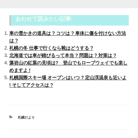
あわせて読みたい記事:
車の雪かきの道具は ? コツは ? 車体に傷を付けない方法
は ?
札幌の冬 仕事で行くなら靴はどうする ?
北海道では車が錆びるって本当 ? 問題は ? 対策は ?
藻岩山の紅葉の見頃は? 登山でもロープウェイでも楽し
めますよ !
札幌国際スキー場 オープンはいつ ? 定山渓温泉も近いよ
! そしてアクセスは ?
カ
札幌だより
テ
ゴ
リ