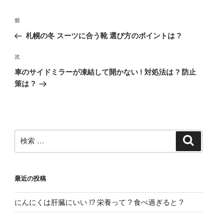
ー
投
過
前
稿
去
札幌の冬 スーツに合う靴 選び方のポイントは ?
ナ
の
ビ
投
次
次
稿
ゲ
の
車のサイドミラーが凍結して開かない ! 対処法は ? 防止
投
ー
策は ?
稿
シ
ョ
ン
検
検
索
索:
最近の投稿
にんにくは肝臓にいい !? 栄養って ? 食べ過ぎると ?