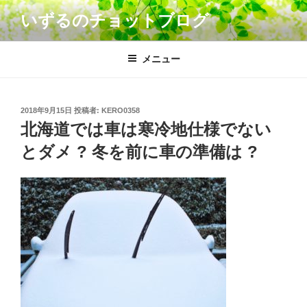
コ
いずるのチョットブログ
ン
テ
ン
メニュー
ツ
へ
ス
投
2018年9月15日
投稿者:
KERO0358
キ
稿
北海道では車は寒冷地仕様でない
日:
ッ
とダメ ? 冬を前に車の準備は ?
プ