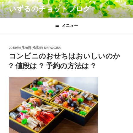
コ
いずるのチョットブログ
ン
テ
ン
メニュー
ツ
へ
ス
投
2018年9月20日
投稿者:
KERO0358
キ
稿
コンビニのおせちはおいしいのか
日:
ッ
? 値段は ? 予約の方法は ?
プ