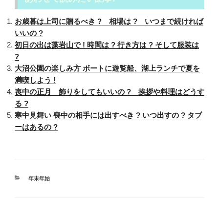
お歳暮は上司に贈るべき ? 相場は ? いつまで続ければ
いいの ?
初日の出は藻岩山で ! 時間は ? 行き方は ? そして服装は
?
大沼公園の楽しみ方 ボートに遊覧船、湖上ランチで夏を
満喫しよう !
喪中の正月 飾りをしてもいいの ? 挨拶や料理はどうす
る ?
寒中見舞い 喪中の相手には出すべき ? いつ出すの ? タブ
ーはあるの ?
カ
年末年始
テ
ゴ
リ
ー