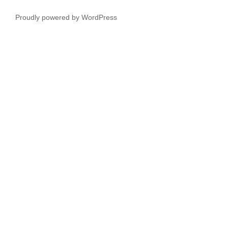
ム
者
サ
Proudly powered by WordPress
情
イ
報
ト
に
つ
い
て