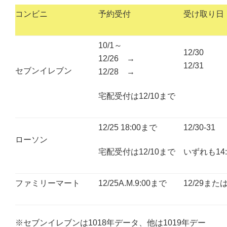
コンビニ
予約受付
受け取り日
10/1～
12/30
12/26 →
12/31
セブンイレブン
12/28 →
宅配受付は12/10まで
12/25 18:00まで
12/30-31
ローソン
宅配受付は12/10まで
いずれも14
ファミリーマート
12/25A.M.9:00まで
12/29または
※セブンイレブンは1018年データ、他は1019年デー