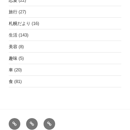
恋愛
(22)
旅行
(27)
札幌だより
(16)
生活
(143)
美容
(8)
趣味
(5)
車
(20)
食
(81)
ホ
運
こ
ー
営
の