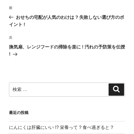
投
過
前
稿
去
おせちの宅配が人気のわけは ? 失敗しない選び方のポ
ナ
の
イント !
ビ
投
稿
ゲ
次
次
の
ー
換気扇、レンジフードの掃除を楽に ! 汚れの予防策を伝授
投
!
シ
稿
ョ
ン
検
検
索
索:
最近の投稿
にんにくは肝臓にいい !? 栄養って ? 食べ過ぎると ?