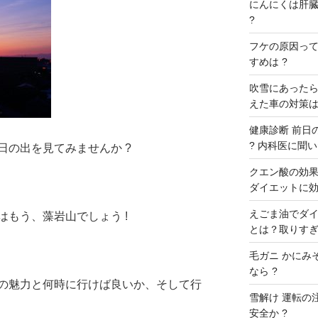
にんにくは肝臓に
?
フケの原因ってな
すめは ?
吹雪にあったら
えた車の対策は
健康診断 前日の
? 内科医に聞いた
日の出を見てみませんか ?
クエン酸の効果 
ダイエットに効
えごま油でダイ
もう、藻岩山でしょう !
とは？取りすぎ
毛ガニ かにみ
なら ?
の魅力と何時に行けば良いか、そして行
雪解け 運転の
安全か ?