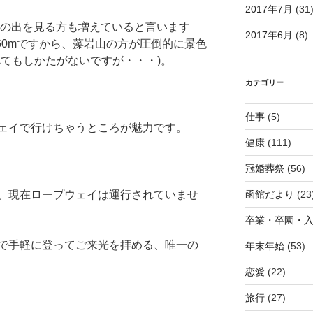
2017年7月
(31
日の出を見る方も増えていると言います
2017年6月
(8)
60mですから、藻岩山の方が圧倒的に景色
べてもしかたがないですが・・・)。
カテゴリー
仕事
(5)
ェイで行けちゃうところが魅力です。
健康
(111)
冠婚葬祭
(56)
、現在ロープウェイは運行されていませ
函館だより
(23
卒業・卒園・
で手軽に登ってご来光を拝める、唯一の
年末年始
(53)
恋愛
(22)
旅行
(27)