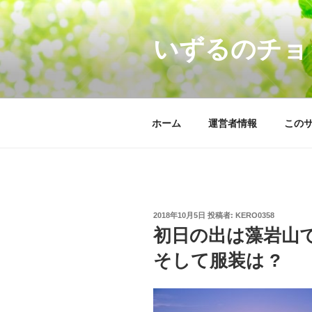
コ
ン
いずるのチョ
テ
ン
ツ
へ
ス
ホーム
運営者情報
この
キ
ッ
プ
投
2018年10月5日
投稿者:
KERO0358
稿
初日の出は藻岩山で 
日:
そして服装は ?