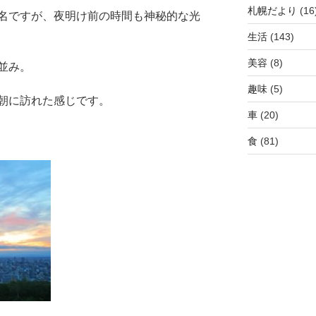
札幌だより
(16
名ですが、夜明け前の時間も神秘的な光
生活
(143)
美容
(8)
並み。
趣味
(5)
朝に訪れた感じです。
車
(20)
食
(81)