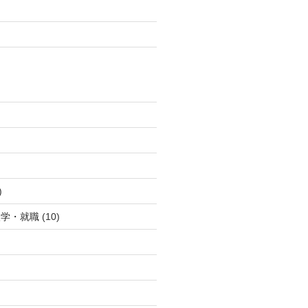
)
)
入学・就職
(10)