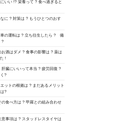
いい !? 栄養って ? 食べ過ぎると
に ? 対策は ? もうひとつのおす
車の運転は ? 立ち往生したら ? 備
 ?
お酒はダメ ? 食事の影響は ? 薬は
 !
肝臓にいいって本当 ? 疲労回復 ?
く?
エットの根拠は ? まだあるメリット
は?
その食べ方は ? 甲羅との組み合わせ
注意事項は ? スタッドレスタイヤは