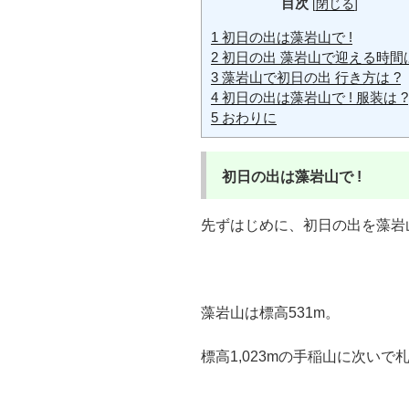
目次
[
閉じる
]
1
初日の出は藻岩山で !
2
初日の出 藻岩山で迎える時間は
3
藻岩山で初日の出 行き方は ?
4
初日の出は藻岩山で ! 服装は ?
5
おわりに
初日の出は藻岩山で !
先ずはじめに、初日の出を藻岩
藻岩山は標高531m。
標高1,023mの手稲山に次い