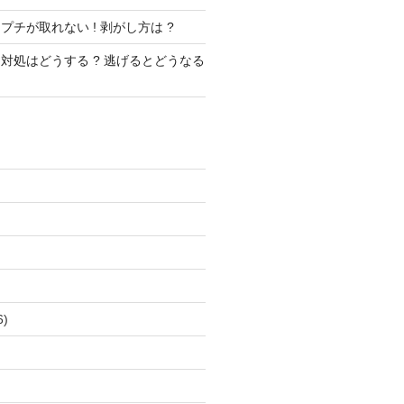
チが取れない ! 剥がし方は ?
対処はどうする ? 逃げるとどうなる
)
)
6)
)
)