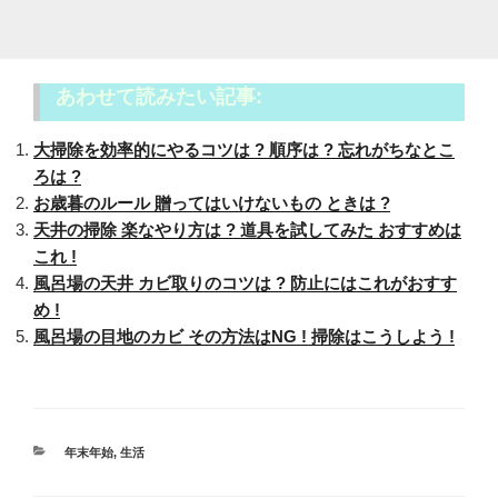
あわせて読みたい記事:
大掃除を効率的にやるコツは ? 順序は ? 忘れがちなとこ
ろは ?
お歳暮のルール 贈ってはいけないもの ときは ?
天井の掃除 楽なやり方は ? 道具を試してみた おすすめは
これ !
風呂場の天井 カビ取りのコツは ? 防止にはこれがおすす
め !
風呂場の目地のカビ その方法はNG ! 掃除はこうしよう !
カ
年末年始
,
生活
テ
ゴ