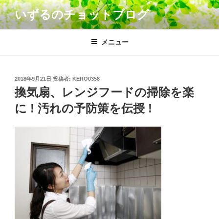
コ
いずるのチョットブログ
ン
テ
ン
メニュー
ツ
へ
ス
投
2018年9月21日
投稿者:
KERO0358
キ
稿
換気扇、レンジフードの掃除を楽
日:
ッ
に ! 汚れの予防策を伝授 !
プ