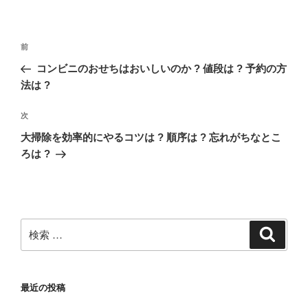
リ
ー
投
過
前
稿
去
コンビニのおせちはおいしいのか ? 値段は ? 予約の方
ナ
の
法は ?
ビ
投
稿
ゲ
次
次
の
ー
大掃除を効率的にやるコツは ? 順序は ? 忘れがちなとこ
投
ろは ?
シ
稿
ョ
ン
検
検
索
索:
最近の投稿