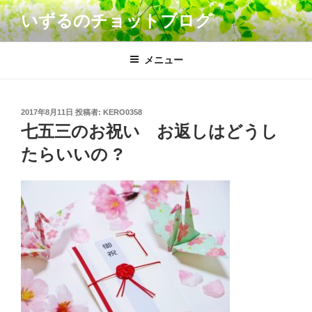
コ
いずるのチョットブログ
ン
テ
ン
メニュー
ツ
へ
ス
投
2017年8月11日
投稿者:
KERO0358
キ
稿
七五三のお祝い お返しはどうし
日:
ッ
たらいいの ?
プ