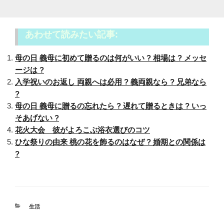
あわせて読みたい記事:
母の日 義母に初めて贈るのは何がいい ? 相場は ? メッセ
ージは ?
入学祝いのお返し 両親へは必用 ? 義両親なら ? 兄弟なら
?
母の日 義母に贈るの忘れたら ? 遅れて贈るときは ? いっ
そあげない ?
花火大会 彼がよろこぶ浴衣選びのコツ
ひな祭りの由来 桃の花を飾るのはなぜ ? 婚期との関係は
?
カ
生活
テ