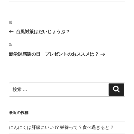
ゴ
リ
ー
投
過
前
稿
去
台風対策はだいじょうぶ ?
ナ
の
ビ
投
次
次
稿
ゲ
の
勤労課感謝の日 プレゼントのおススメは ?
投
ー
稿
シ
ョ
ン
検
検
索
索:
最近の投稿
にんにくは肝臓にいい !? 栄養って ? 食べ過ぎると ?