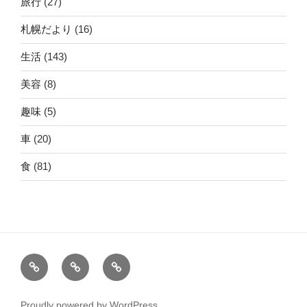
旅行
(27)
札幌だより
(16)
生活
(143)
美容
(8)
趣味
(5)
車
(20)
食
(81)
ホ
運
こ
ー
営
の
ム
者
サ
Proudly powered by WordPress