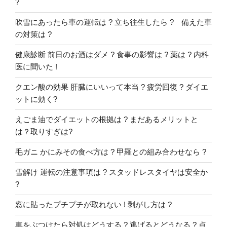
?
吹雪にあったら車の運転は ? 立ち往生したら ? 備えた車
の対策は ?
健康診断 前日のお酒はダメ ? 食事の影響は ? 薬は ? 内科
医に聞いた !
クエン酸の効果 肝臓にいいって本当 ? 疲労回復 ? ダイエ
ットに効く?
えごま油でダイエットの根拠は ? まだあるメリットと
は？取りすぎは?
毛ガニ かにみその食べ方は ? 甲羅との組み合わせなら ?
雪解け 運転の注意事項は ? スタッドレスタイヤは安全か
?
窓に貼ったプチプチが取れない ! 剥がし方は ?
車をぶつけたら対処はどうする ? 逃げるとどうなる ? 点