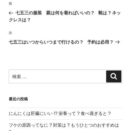
投
過
前
稿
去
七五三の服装 親は何を着ればいいの ? 靴は ? ネッ
ナ
の
クレスは ?
ビ
投
稿
ゲ
次
次
の
ー
七五三はいつからいつまで行けるの ? 予約は必用 ?
投
シ
稿
ョ
ン
検
検
索
索:
最近の投稿
にんにくは肝臓にいい !? 栄養って ? 食べ過ぎると ?
フケの原因ってなに ? 対策は ? もうひとつのおすすめは