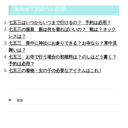
あわせて読みたい記事:
七五三はいつからいつまで行けるの ? 予約は必用 ?
七五三の服装 親は何を着ればいいの ? 靴は ? ネック
レスは ?
七五三 喪中に神社にお参りできる ? お寺なら ? 寒中見
舞いは ?
七五三 お寺で行う場合の初穂料は ? のしはどう書く ?
予約は必用 ?
七五三の着物・女の子の必要なアイテムはこれ !
カ
生活
テ
ゴ
リ
ー