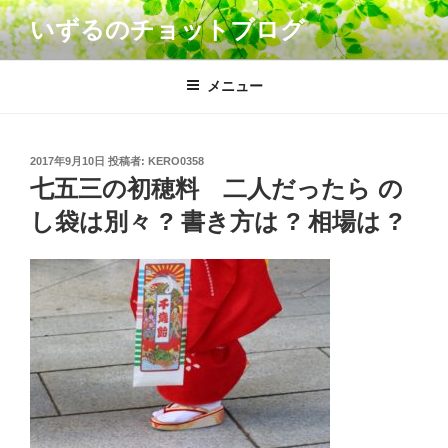
コ
いずるのチョットブログ
ン
テ
ン
メニュー
ツ
へ
ス
投
2017年9月10日
投稿者:
KERO0358
キ
稿
七五三の初穂料 二人だったら の
日:
ッ
し袋は別々 ? 書き方は ? 相場は ?
プ